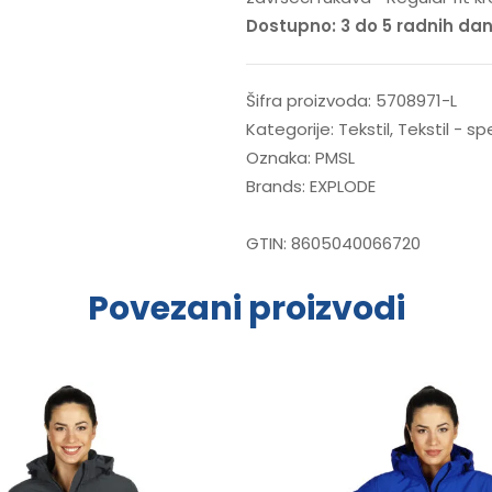
Dostupno: 3 do 5 radnih da
Šifra proizvoda:
5708971-L
Kategorije:
Tekstil
,
Tekstil - s
Oznaka:
PMSL
Brands:
EXPLODE
GTIN:
8605040066720
Povezani proizvodi