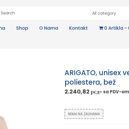
All category
na
Shop
O Nama
Kontakt
0 Artikla
ARIGATO, unisex v
poliestera, bež
2.240,82
рсд
~ sa PDV-om
NEMA NA ZALIHAMA