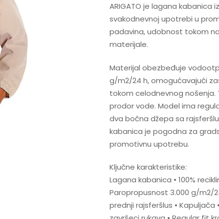
ARIGATO je lagana kabanica iz
svakodnevnoj upotrebi u prom
padavina, udobnost tokom noše
materijale.
Materijal obezbeđuje vodootp
g/m2/24 h, omogućavajući zašt
tokom celodnevnog nošenja. 
prodor vode. Model ima regular 
dva bočna džepa sa rajsferšl
kabanica je pogodna za grads
promotivnu upotrebu.
Ključne karakteristike:
Lagana kabanica • 100% recikl
Paropropusnost 3.000 g/m2/24
prednji rajsferšlus • Kapuljača
završeci rukava • Regular fit kr