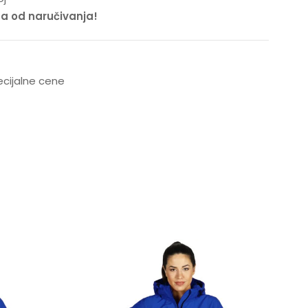
na od naručivanja!
pecijalne cene