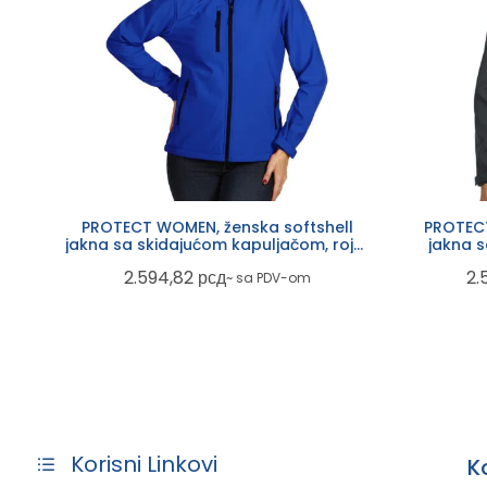
PROTECT WOMEN, ženska softshell
PROTECT
jakna sa skidajućom kapuljačom, rojal
jakna 
plava
2.594,82
рсд
2.
~ sa PDV-om
Korisni Linkovi
K