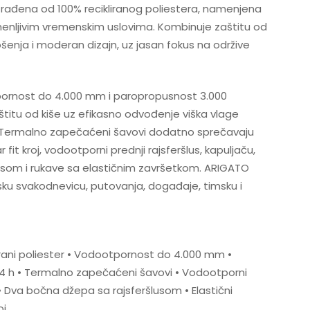
rađena od 100% recikliranog poliestera, namenjena
enljivim vremenskim uslovima. Kombinuje zaštitu od
nja i moderan dizajn, uz jasan fokus na održive
ornost do 4.000 mm i paropropusnost 3.000
itu od kiše uz efikasno odvođenje viška vlage
Termalno zapečaćeni šavovi dodatno sprečavaju
fit kroj, vodootporni prednji rajsferšlus, kapuljaču,
usom i rukave sa elastičnim završetkom. ARIGATO
ku svakodnevicu, putovanja, događaje, timsku i
irani poliester • Vodootpornost do 4.000 mm •
 h • Termalno zapečaćeni šavovi • Vodootporni
 • Dva bočna džepa sa rajsferšlusom • Elastični
oj