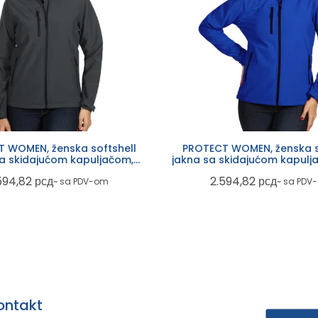
 WOMEN, ženska softshell
PROTECT WOMEN, ženska s
sa skidajućom kapuljačom,
jakna sa skidajućom kapulja
tamno siva
plava
594,82
рсд
2.594,82
рсд
~ sa PDV-om
~ sa PDV
ontakt