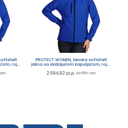
oftshell
PROTECT WOMEN, ženska softshell
čom, rojal
jakna sa skidajućom kapuljačom, rojal
plava
2.594,82
рсд
-om
~ sa PDV-om