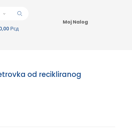
Moj Nalog
0,00 Рсд
etrovka od recikliranog