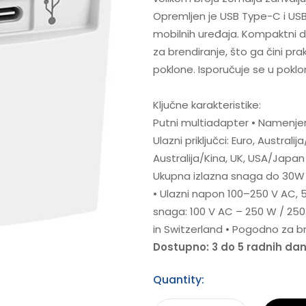
Opremljen je USB Type-C i US
mobilnih uređaja. Kompaktni d
za brendiranje, što ga čini pr
poklone. Isporučuje se u poklon 
Ključne karakteristike:
Putni multiadapter • Namenje
Ulazni priključci: Euro, Australij
Australija/Kina, UK, USA/Japan
Ukupna izlazna snaga do 30W 
• Ulazni napon 100–250 V AC, 
snaga: 100 V AC – 250 W / 250
in Switzerland • Pogodno za br
Dostupno: 3 do 5 radnih da
Quantity: