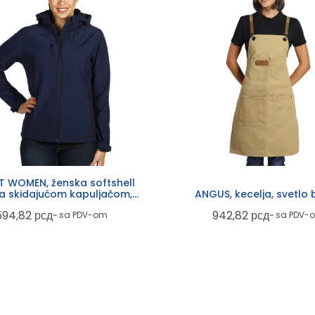
 WOMEN, ženska softshell
sa skidajućom kapuljačom,
ANGUS, kecelja, svetlo
plava
594,82
рсд
942,82
рсд
~ sa PDV-om
~ sa PDV-