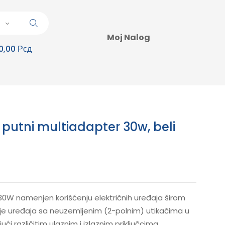
Moj Nalog
0,00 Рсд
putni multiadapter 30w, beli
0W namenjen korišćenju električnih uređaja širom
e uređaja sa neuzemljenim (2-polnim) utikačima u
ći različitim ulaznim i izlaznim priključcima.