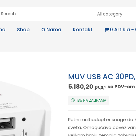
All category
na
Shop
O Nama
Kontakt
0 Artikla
MUV USB AC 30PD, 
5.180,20
рсд
~ sa PDV-om
135 NA ZALIHAMA
Putni multiadapter snage do 3
sveta. Omogućava povezivanj
velikom broju zemalja zahvaljuju