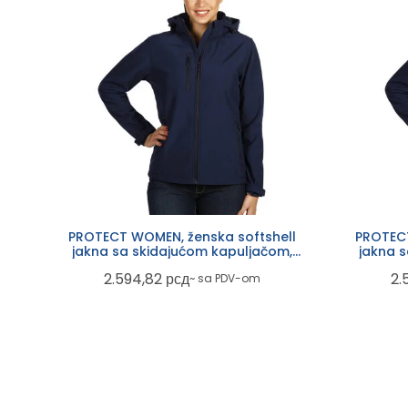
PROTECT WOMEN, ženska softshell
PROTECT
jakna sa skidajućom kapuljačom,
jakna 
plava
2.594,82
рсд
2.
~ sa PDV-om