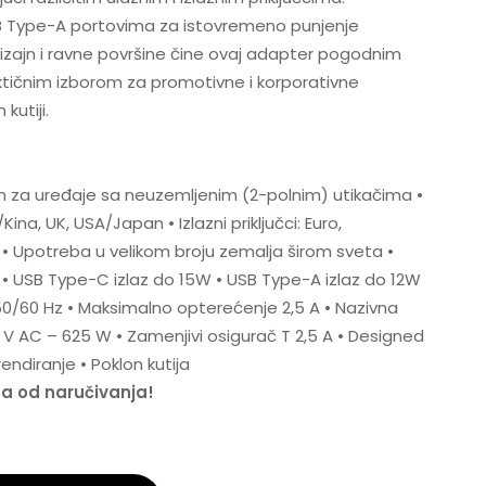
B Type-A portovima za istovremeno punjenje
izajn i ravne površine čine ovaj adapter pogodnim
aktičnim izborom za promotivne i korporativne
kutiji.
n za uređaje sa neuzemljenim (2-polnim) utikačima •
a/Kina, UK, USA/Japan • Izlazni priključci: Euro,
 • Upotreba u velikom broju zemalja širom sveta •
• USB Type-C izlaz do 15W • USB Type-A izlaz do 12W
50/60 Hz • Maksimalno opterećenje 2,5 A • Nazivna
 V AC – 625 W • Zamenjivi osigurač T 2,5 A • Designed
endiranje • Poklon kutija
na od naručivanja!