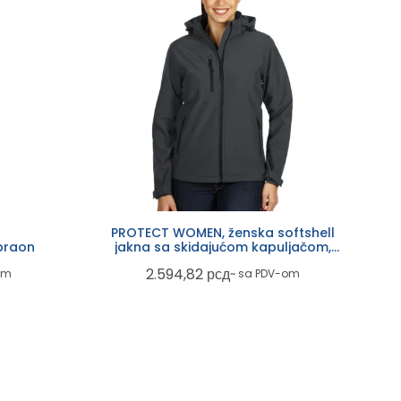
PROTECT WOMEN, ženska softshell
 braon
jakna sa skidajućom kapuljačom,
tamno siva
2.594,82
рсд
om
~ sa PDV-om