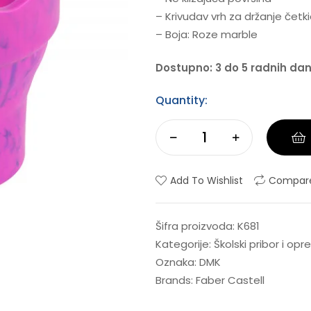
– Krivudav vrh za držanje četk
– Boja: Roze marble
Dostupno: 3 do 5 radnih da
Quantity:
Add To Wishlist
Compar
Šifra proizvoda:
K681
Kategorije:
Školski pribor i op
Oznaka:
DMK
Brands:
Faber Castell