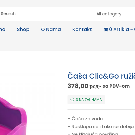
All category
na
Shop
O Nama
Kontakt
0 Artikla
Čaša Clic&Go ruži
378,00
рсд
~ sa PDV-om
3 NA ZALIHAMA
– Čaša za vodu
– Rasklapa se i tako se dobija
– Ne klizajuća površina