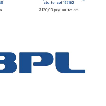
40
starter set 167152
3.120,00
рсд
om
~ sa PDV-om