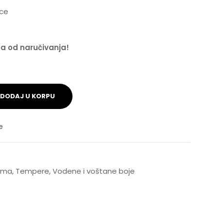
ice
na od naručivanja!
DODAJ U KORPU
e
rema
,
Tempere
,
Vodene i voštane boje