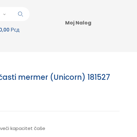
Moj Nalog
0,00 Рсд
časti mermer (Unicorn) 181527
 veći kapacitet čaše