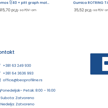
omos 1/40 + pitt graph mat
Gumica ROTRING T
210053
915,70
рсд
35,52
рсд
~ sa PDV-om
~ sa PDV-
ontakt
+381 63 249 930
+381 64 3636 993
office@beoprofiline.rs
Ponedeljak– Petak: 8:00 – 16:00
Subota: Zatvoreno
Nedelja: Zatvoreno