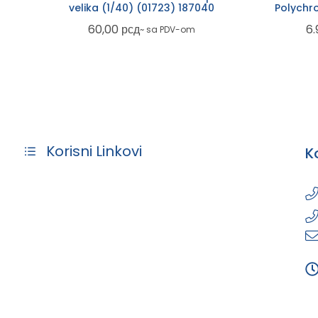
velika (1/40) (01723) 187040
Polychr
60,00
рсд
6.
~ sa PDV-om
Korisni Linkovi
K