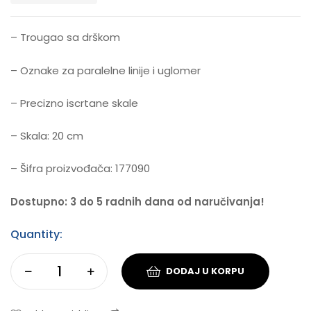
– Trougao sa drškom
– Oznake za paralelne linije i uglomer
– Precizno iscrtane skale
– Skala: 20 cm
– Šifra proizvođača: 177090
Dostupno: 3 do 5 radnih dana od naručivanja!
Quantity:
DODAJ U KORPU