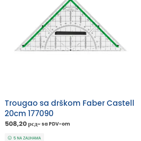
Trougao sa drškom Faber Castell
20cm 177090
508,20
рсд
~ sa PDV-om
5 NA ZALIHAMA