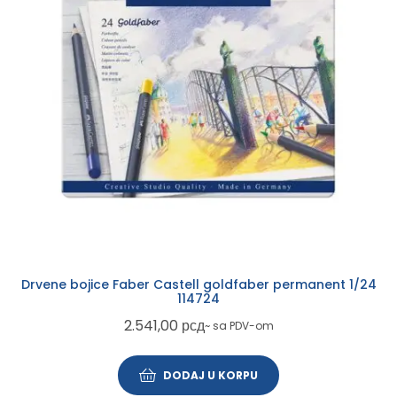
Drvene bojice Faber Castell goldfaber permanent 1/24
114724
2.541,00
рсд
~ sa PDV-om
DODAJ U KORPU