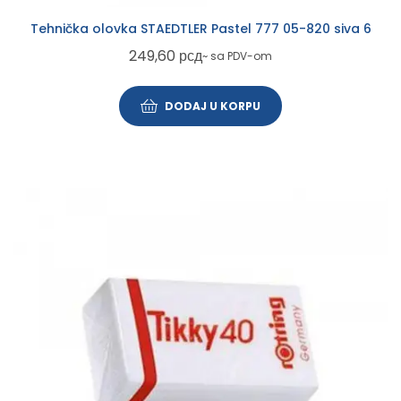
Tehnička olovka STAEDTLER Pastel 777 05-820 siva 6
249,60
рсд
~ sa PDV-om
DODAJ U KORPU