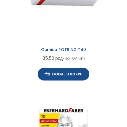
Gumica ROTRING T40
35,52
рсд
~ sa PDV-om
DODAJ U KORPU