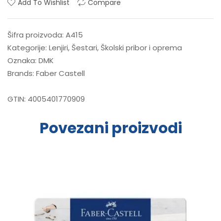
Add To Wishlist
Compare
Šifra proizvoda:
A415
Kategorije:
Lenjiri
,
Šestari
,
Školski pribor i oprema
Oznaka:
DMK
Brands:
Faber Castell
GTIN:
4005401770909
Povezani proizvodi