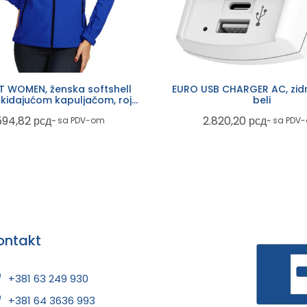
 WOMEN, ženska softshell
EURO USB CHARGER AC, zidn
skidajućom kapuljačom, rojal
beli
plava
594,82
рсд
2.820,20
рсд
~ sa PDV-om
~ sa PDV
ontakt
+381 63 249 930
+381 64 3636 993