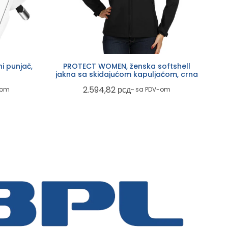
i punjač,
PROTECT WOMEN, ženska softshell
jakna sa skidajućom kapuljačom, crna
2.594,82
рсд
-om
~ sa PDV-om