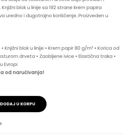
 Knjižni blok u linije sa 192 strane krem papira
uredno i dugotrajno korišćenje. Proizveden u
 Knjižni blok u linije • Krem papir 80 g/m² • Korica od
sturom drveta • Zaobljene ivice • Elastična traka •
u Evropi
na od naručivanja!
DODAJ U KORPU
e