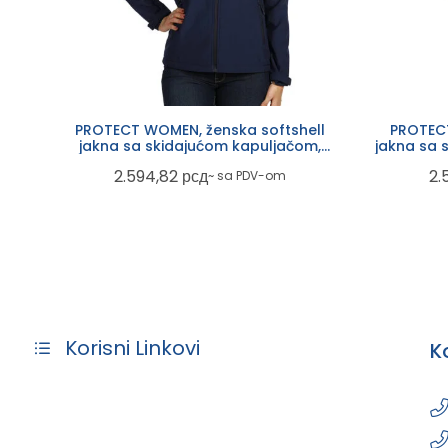
PROTECT WOMEN, ženska softshell
PROTECT
jakna sa skidajućom kapuljačom,
jakna sa 
plava
2.594,82
рсд
2.
~ sa PDV-om
Korisni Linkovi
K