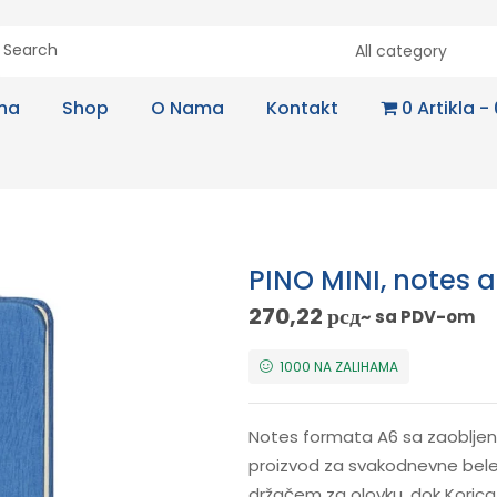
All category
na
Shop
O Nama
Kontakt
0 Artikla
PINO MINI, notes a6
270,22
рсд
~ sa PDV-om
1000 NA ZALIHAMA
Notes formata A6 sa zaobljen
proizvod za svakodnevne bele
držačem za olovku, dok Korica