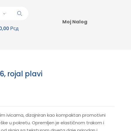
Moj Nalog
0,00 Рсд
, rojal plavi
im ivicama, dizajniran kao kompaktan promotivni
ške u pokretu. Opremljen je elastičnom trakom i
 od skaja sa teksturom drveta daje prirodan i