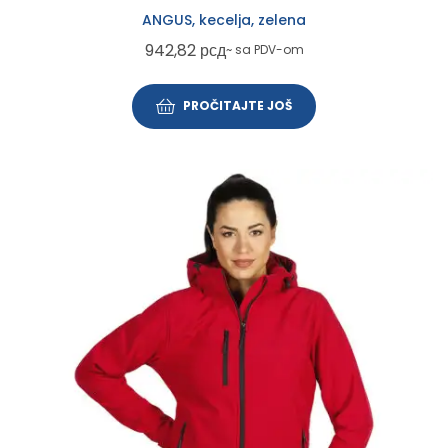
ANGUS, kecelja, zelena
942,82
рсд
~ sa PDV-om
PROČITAJTE JOŠ