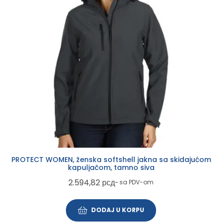
PROTECT WOMEN, ženska softshell jakna sa skidajućom
kapuljačom, tamno siva
2.594,82
рсд
~ sa PDV-om
DODAJ U KORPU