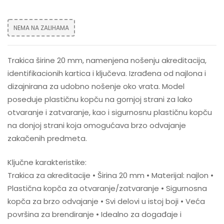
NEMA NA ZALIHAMA
Trakica širine 20 mm, namenjena nošenju akreditacija,
identifikacionih kartica i ključeva. Izrađena od najlona i
dizajnirana za udobno nošenje oko vrata. Model
poseduje plastičnu kopču na gornjoj strani za lako
otvaranje i zatvaranje, kao i sigurnosnu plastičnu kopču
na donjoj strani koja omogućava brzo odvajanje
zakačenih predmeta.
Ključne karakteristike:
Trakica za akreditacije • Širina 20 mm • Materijal: najlon •
Plastična kopča za otvaranje/zatvaranje • Sigurnosna
kopča za brzo odvajanje • Svi delovi u istoj boji • Veća
površina za brendiranje • Idealno za događaje i