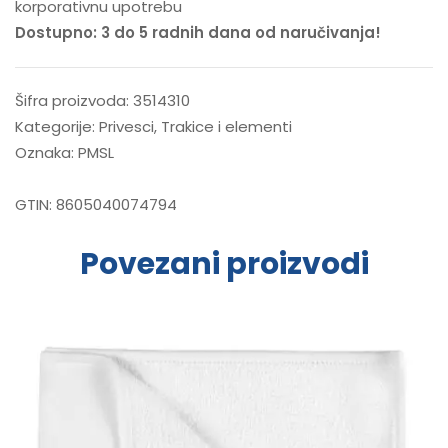
korporativnu upotrebu
Dostupno: 3 do 5 radnih dana od naručivanja!
Šifra proizvoda:
3514310
Kategorije:
Privesci
,
Trakice i elementi
Oznaka:
PMSL
GTIN:
8605040074794
Povezani proizvodi