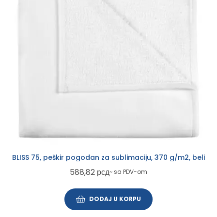
BLISS 75, peškir pogodan za sublimaciju, 370 g/m2, beli
588,82
рсд
~ sa PDV-om
DODAJ U KORPU