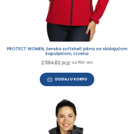
PROTECT WOMEN, ženska softshell jakna sa skidajućom
kapuljačom, crvena
2.594,82
рсд
~ sa PDV-om
DODAJ U KORPU