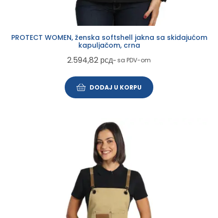
PROTECT WOMEN, ženska softshell jakna sa skidajućom
kapuljačom, crna
2.594,82
рсд
~ sa PDV-om
DODAJ U KORPU