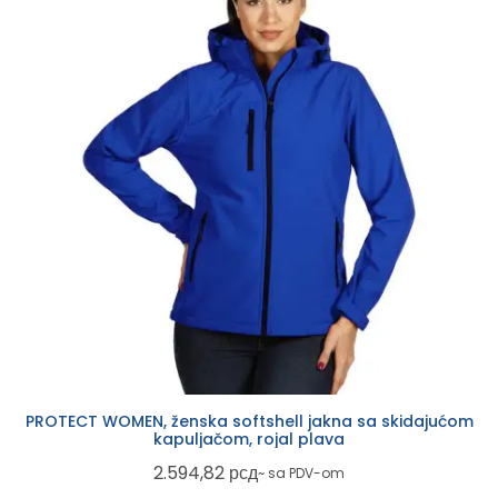
PROTECT WOMEN, ženska softshell jakna sa skidajućom
kapuljačom, rojal plava
2.594,82
рсд
~ sa PDV-om