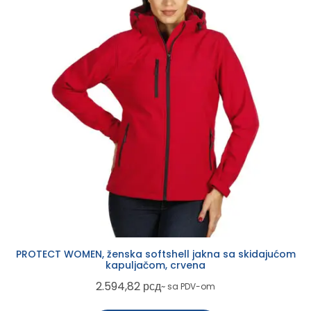
PROTECT WOMEN, ženska softshell jakna sa skidajućom
kapuljačom, crvena
2.594,82
рсд
~ sa PDV-om