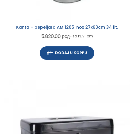
Kanta + pepeljara AM 1205 inox 27x60cm 34 lit.
5.820,00
рсд
~ sa PDV-om
DODAJ U KORPU