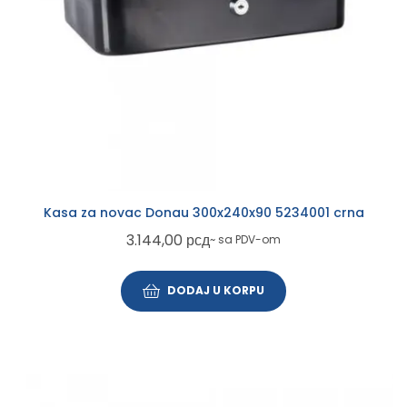
Kasa za novac Donau 300x240x90 5234001 crna
3.144,00
рсд
~ sa PDV-om
DODAJ U KORPU