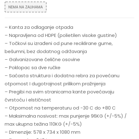
NEMA NA ZALIHAMA
– Kanta za odlaganje otpada
– Napravljena od HDPE (polietilen visoke gustine)
– Točkovi su izrađeni od pune reciklirane gume,
bešumni, bez dodatnog održavanja
– Galvanizovane čelične osovine
– Poklopac sa dve ručke
– Saćasta struktura i dodatna rebra za povećanu
otpornost I dugotrajnost prilikom pražnjenja
– Pregibi na svim stranicama kante povećavaju
čvrstoću i elstičnost
– Otpornost na temperaturu od -30 C do +80 C
– Maksimalna nosivost: max punjenje 96KG (+/-5%) /
max ukupna težina 110KG (+/-5%)
– Dimenzije: 578 x 734 x 1080 mm