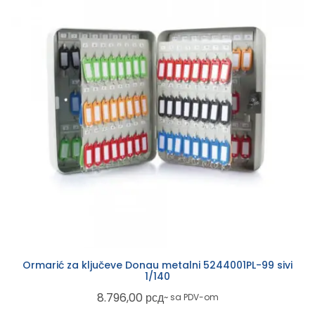
Ormarić za ključeve Donau metalni 5244001PL-99 sivi
1/140
8.796,00
рсд
~ sa PDV-om