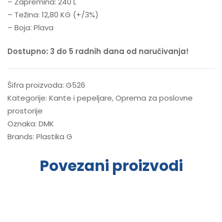
– Zapremina: 240 L
– Težina: 12,80 KG (+/3%)
– Boja: Plava
Dostupno: 3 do 5 radnih dana od naručivanja!
Šifra proizvoda:
G526
Kategorije:
Kante i pepeljare
,
Oprema za poslovne
prostorije
Oznaka:
DMK
Brands:
Plastika G
Povezani proizvodi