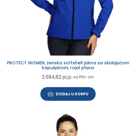
PROTECT WOMEN, ženska softshell jakna sa skidajućom
kapuljačom, rojal plava
2.594,82
рсд
~ sa PDV-om
DODAJ U KORPU