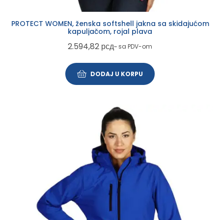
PROTECT WOMEN, ženska softshell jakna sa skidajućom
kapuljačom, rojal plava
2.594,82
рсд
~ sa PDV-om
DODAJ U KORPU