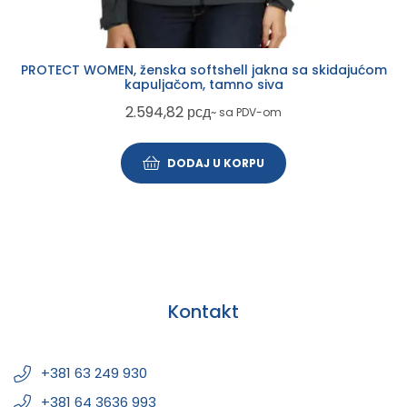
PROTECT WOMEN, ženska softshell jakna sa skidajućom
kapuljačom, tamno siva
2.594,82
рсд
~ sa PDV-om
DODAJ U KORPU
Kontakt
+381 63 249 930
+381 64 3636 993