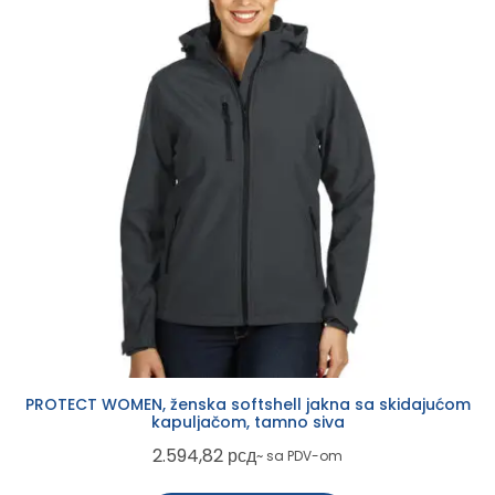
PROTECT WOMEN, ženska softshell jakna sa skidajućom
kapuljačom, tamno siva
2.594,82
рсд
~ sa PDV-om