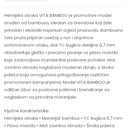
Hemijska olovka VITA BAMBOO je promotivni model
izrađen od bambusa, idealan za brendove koji žele
prirodan i ekološki inspirisan izgled proizvoda. Bambusno
telo pruža prijatan osećaj u ruci i doprinosi
sofisticiranom utisku, dok TC kuglica debljine 0,7 mm
obezbeđuje glatko i precizno pisanje uz plavo mastilo
koje zadovoljava standardne poslovne potrebe. Mat
završna obrada naglašava moderan dizajn, a široka
paleta boja omogućava prilagođavanje različitim
promotivnim kampanjama. Model VITA BAMBOO je
odličan izbor za poslovne poklone i brendiranje sa
naglaskom na prirodne materijale.
Ključne karakteristike:
Hemijska olovka • Materijal: bambus • TC kuglica 0,7 mm
• Plavo mastilo • Mat završna obrada • Široka paleta