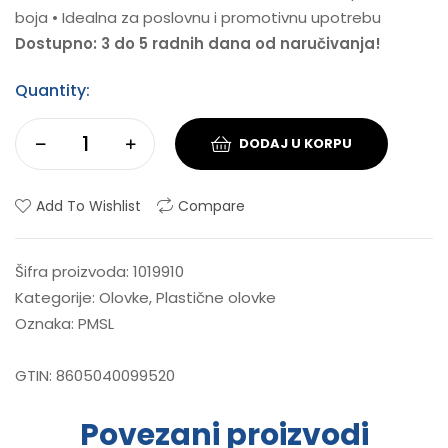
boja • Idealna za poslovnu i promotivnu upotrebu
Dostupno: 3 do 5 radnih dana od naručivanja!
Quantity:
DODAJ U KORPU
Add To Wishlist
Compare
Šifra proizvoda:
1019910
Kategorije:
Olovke
,
Plastične olovke
Oznaka:
PMSL
GTIN:
8605040099520
Povezani proizvodi