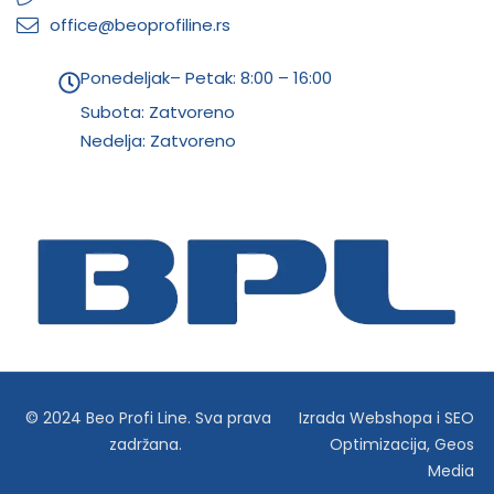
office@beoprofiline.rs
Ponedeljak– Petak: 8:00 – 16:00
Subota: Zatvoreno
Nedelja: Zatvoreno
© 2024 Beo Profi Line. Sva prava
Izrada Webshopa
i
SEO
zadržana.
Optimizacija
,
Geos
Media