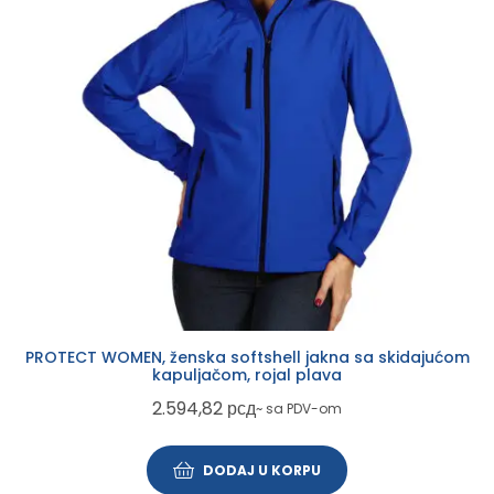
PROTECT WOMEN, ženska softshell jakna sa skidajućom
kapuljačom, rojal plava
2.594,82
рсд
~ sa PDV-om
DODAJ U KORPU