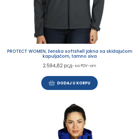
PROTECT WOMEN, ženska softshell jakna sa skidajućom
kapuljačom, tamno siva
2.594,82
рсд
~ sa PDV-om
DODAJ U KORPU