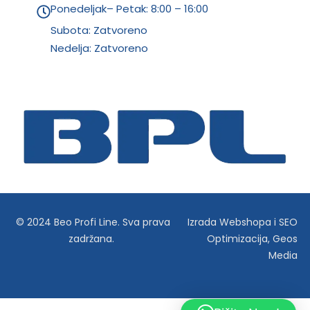
Ponedeljak– Petak: 8:00 – 16:00
Subota: Zatvoreno
Nedelja: Zatvoreno
© 2024 Beo Profi Line. Sva prava
Izrada Webshopa
i
SEO
zadržana.
Optimizacija
,
Geos
Media