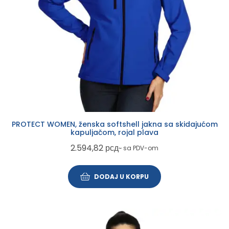
PROTECT WOMEN, ženska softshell jakna sa skidajućom
kapuljačom, rojal plava
2.594,82
рсд
~ sa PDV-om
DODAJ U KORPU