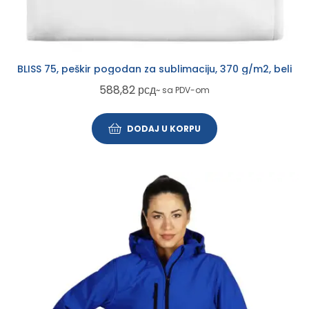
BLISS 75, peškir pogodan za sublimaciju, 370 g/m2, beli
588,82
рсд
~ sa PDV-om
DODAJ U KORPU