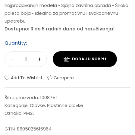
najprodavanijih modela • Sjajna završna obrada • Široka
paleta boja • Idealna za promotivnu i svakodnevnu
upotrebu
Dostupno: 3 do 5 radnih dana od naručivanja!
Quantity:
DODAJ U KORPU
Add To Wishlist
Compare
Šifra proizvoda:
1008751
Kategorije:
Olovke
,
Plastične olovke
Oznaka:
PMSL
GTIN:
8605025616964