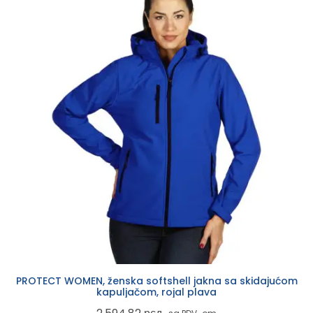
PROTECT WOMEN, ženska softshell jakna sa skidajućom
kapuljačom, rojal plava