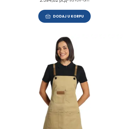
2.594,82
рсд
~ sa PDV-om
DODAJ U KORPU