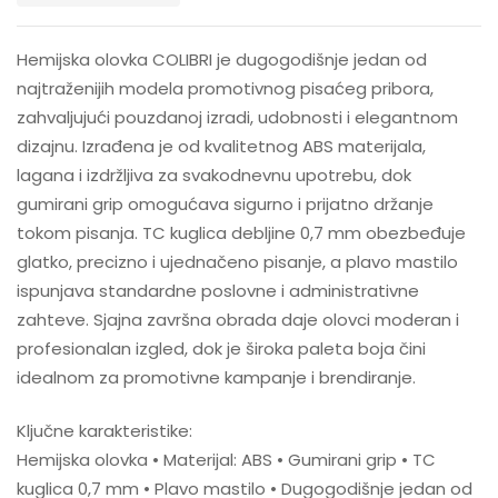
Hemijska olovka COLIBRI je dugogodišnje jedan od
najtraženijih modela promotivnog pisaćeg pribora,
zahvaljujući pouzdanoj izradi, udobnosti i elegantnom
dizajnu. Izrađena je od kvalitetnog ABS materijala,
lagana i izdržljiva za svakodnevnu upotrebu, dok
gumirani grip omogućava sigurno i prijatno držanje
tokom pisanja. TC kuglica debljine 0,7 mm obezbeđuje
glatko, precizno i ujednačeno pisanje, a plavo mastilo
ispunjava standardne poslovne i administrativne
zahteve. Sjajna završna obrada daje olovci moderan i
profesionalan izgled, dok je široka paleta boja čini
idealnom za promotivne kampanje i brendiranje.
Ključne karakteristike:
Hemijska olovka • Materijal: ABS • Gumirani grip • TC
kuglica 0,7 mm • Plavo mastilo • Dugogodišnje jedan od