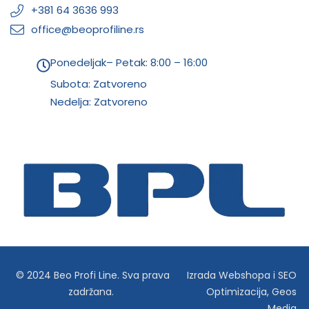
+381 64 3636 993
office@beoprofiline.rs
Ponedeljak– Petak: 8:00 – 16:00
Subota: Zatvoreno
Nedelja: Zatvoreno
© 2024 Beo Profi Line. Sva prava
Izrada Webshopa
i
SEO
zadržana.
Optimizacija
,
Geos
Media