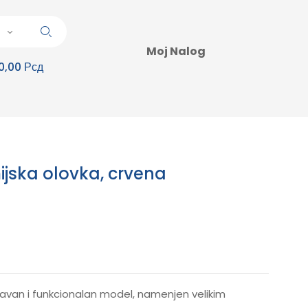
Moj Nalog
0,00 Рсд
ijska olovka, crvena
tavan i funkcionalan model, namenjen velikim