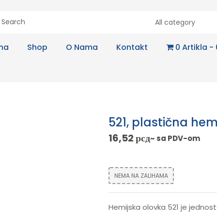
All category
na
Shop
O Nama
Kontakt
0 Artikla
521, plastična hem
16,52
рсд
~ sa PDV-om
NEMA NA ZALIHAMA
Hemijska olovka 521 je jednos