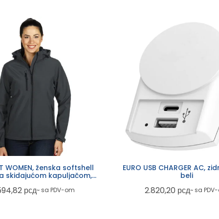
 WOMEN, ženska softshell
EURO USB CHARGER AC, zidn
sa skidajućom kapuljačom,
beli
tamno siva
594,82
рсд
2.820,20
рсд
~ sa PDV-om
~ sa PDV