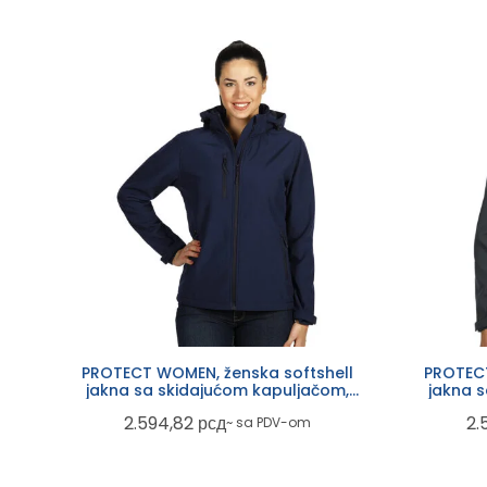
PROTECT WOMEN, ženska softshell
PROTECT
jakna sa skidajućom kapuljačom,
jakna 
plava
2.594,82
рсд
2.
~ sa PDV-om