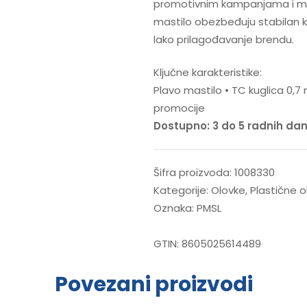
promotivnim kampanjama i maso
mastilo obezbeđuju stabilan k
lako prilagođavanje brendu.
Ključne karakteristike:
Plavo mastilo • TC kuglica 0,
promocije
Dostupno: 3 do 5 radnih da
Šifra proizvoda:
1008330
Kategorije:
Olovke
,
Plastične o
Oznaka:
PMSL
GTIN:
8605025614489
Povezani proizvodi