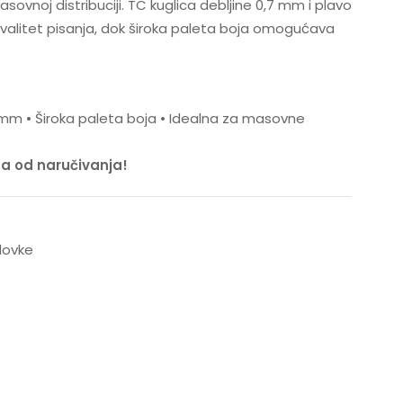
vnoj distribuciji. TC kuglica debljine 0,7 mm i plavo
valitet pisanja, dok široka paleta boja omogućava
7 mm • Široka paleta boja • Idealna za masovne
na od naručivanja!
lovke