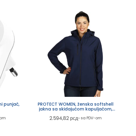
i punjač,
PROTECT WOMEN, ženska softshell
jakna sa skidajućom kapuljačom,
plava
2.594,82
рсд
-om
~ sa PDV-om