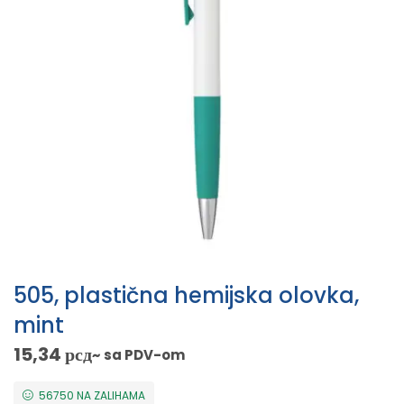
505, plastična hemijska olovka,
mint
15,34
рсд
~ sa PDV-om
56750 NA ZALIHAMA