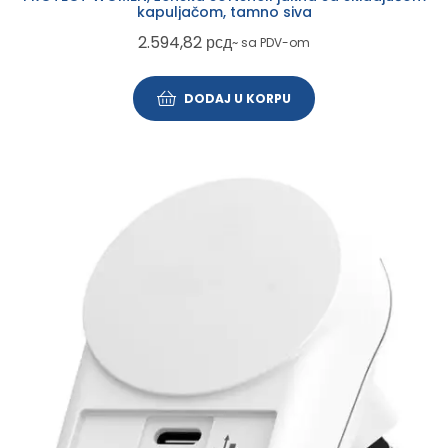
kapuljačom, tamno siva
2.594,82
рсд
~ sa PDV-om
DODAJ U KORPU