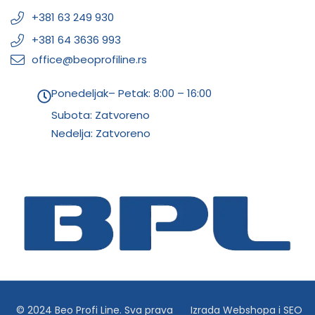
+381 63 249 930
+381 64 3636 993
office@beoprofiline.rs
Ponedeljak– Petak: 8:00 – 16:00
Subota: Zatvoreno
Nedelja: Zatvoreno
© 2024 Beo Profi Line. Sva prava
Izrada Webshopa
i
SEO