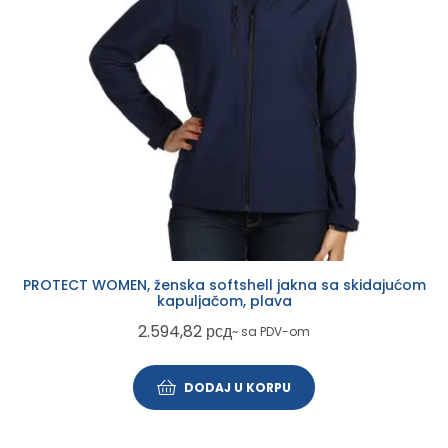
PROTECT WOMEN, ženska softshell jakna sa skidajućom
kapuljačom, plava
2.594,82
рсд
~ sa PDV-om
DODAJ U KORPU