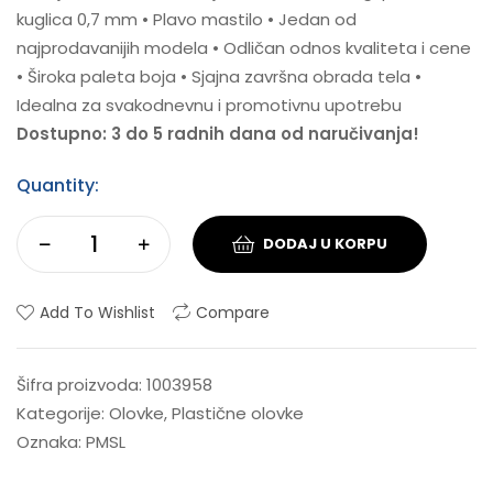
kuglica 0,7 mm • Plavo mastilo • Jedan od
najprodavanijih modela • Odličan odnos kvaliteta i cene
• Široka paleta boja • Sjajna završna obrada tela •
Idealna za svakodnevnu i promotivnu upotrebu
Dostupno: 3 do 5 radnih dana od naručivanja!
Quantity:
DODAJ U KORPU
Add To Wishlist
Compare
Šifra proizvoda:
1003958
Kategorije:
Olovke
,
Plastične olovke
Oznaka:
PMSL