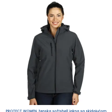
PROTECT WOMEN, ženska softshell jakna sa skidajućom