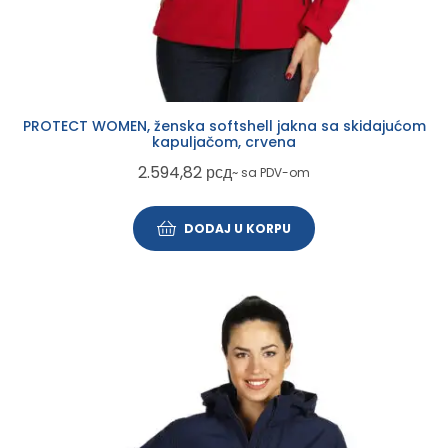
PROTECT WOMEN, ženska softshell jakna sa skidajućom
kapuljačom, crvena
2.594,82
рсд
~ sa PDV-om
DODAJ U KORPU