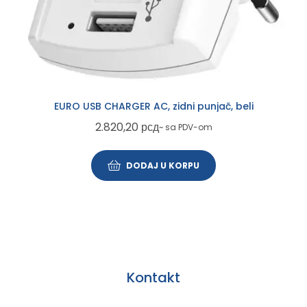
EURO USB CHARGER AC, zidni punjač, beli
2.820,20
рсд
~ sa PDV-om
DODAJ U KORPU
Kontakt