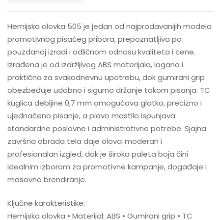
Hemijska olovka 505 je jedan od najprodavanijih modela
promotivnog pisaćeg pribora, prepoznatljiva po
pouzdanoj izradi i odličnom odnosu kvaliteta i cene.
Izrađena je od izdržljivog ABS materijala, lagana i
praktična za svakodnevnu upotrebu, dok gumirani grip
obezbeđuje udobno i sigurno držanje tokom pisanja. TC
kuglica debljine 0,7 mm omogućava glatko, precizno i
ujednačeno pisanje, a plavo mastilo ispunjava
standardne poslovne i administrativne potrebe. Sjajna
završna obrada tela daje olovci moderan i
profesionalan izgled, dok je široka paleta boja čini
idealnim izborom za promotivne kampanje, događaje i
masovno brendiranje.
Ključne karakteristike:
Hemijska olovka • Materijal: ABS • Gumirani grip • TC