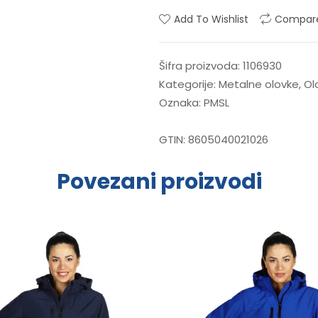
Add To Wishlist
Compar
Šifra proizvoda:
1106930
Kategorije:
Metalne olovke
,
Ol
Oznaka:
PMSL
GTIN:
8605040021026
Povezani proizvodi