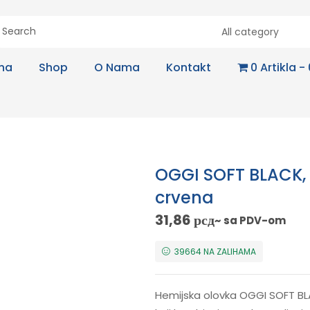
All category
na
Shop
O Nama
Kontakt
0 Artikla
OGGI SOFT BLACK,
crvena
31,86
рсд
~ sa PDV-om
39664 NA ZALIHAMA
Hemijska olovka OGGI SOFT BLA