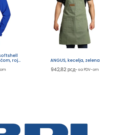
oftshell
čom, rojal
ANGUS, kecelja, zelena
942,82
рсд
-om
~ sa PDV-om