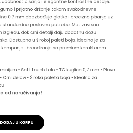
, udobnost pisanja i elegantne kontrastne detalje.
gurno i prijatno držanje tokom svakodnevne
jine 0,7 mm obezbeđuje glatko i precizno pisanje uz
va standardne poslovne potrebe. Mat završna
zgledu, dok crni detalji daju dodatnu dozu
ska. Dostupna u širokoj paleti boja, idealna je za
 kampanje i brendiranje sa premium karakterom.
uminijum • Soft touch telo • TC kuglica 0,7 mm • Plavo
 Crni delovi • Široka paleta boja • Idealna za
bu
na od naručivanja!
DODAJ U KORPU