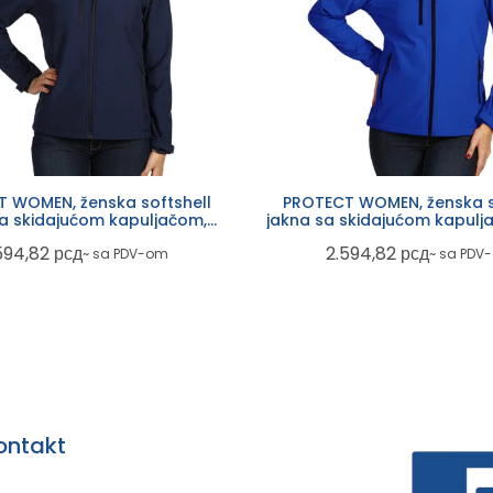
 WOMEN, ženska softshell
PROTECT WOMEN, ženska s
sa skidajućom kapuljačom,
jakna sa skidajućom kapulja
plava
plava
594,82
рсд
2.594,82
рсд
~ sa PDV-om
~ sa PDV
ontakt