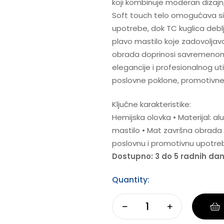
koji kombinuje moderan dizajn
Soft touch telo omogućava si
upotrebe, dok TC kuglica debl
plavo mastilo koje zadovolja
obrada doprinosi savremenom i
elegancije i profesionalnog uti
poslovne poklone, promotivne
Ključne karakteristike:
Hemijska olovka • Materijal: al
mastilo • Mat završna obrada •
poslovnu i promotivnu upotre
Dostupno: 3 do 5 radnih da
Quantity: