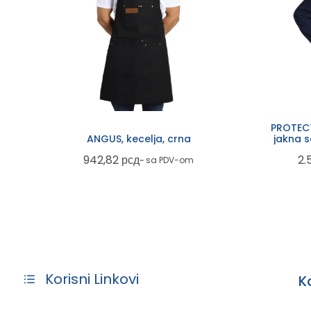
PROTECT
ANGUS, kecelja, crna
jakna 
942,82
рсд
2.
~ sa PDV-om
Korisni Linkovi
K