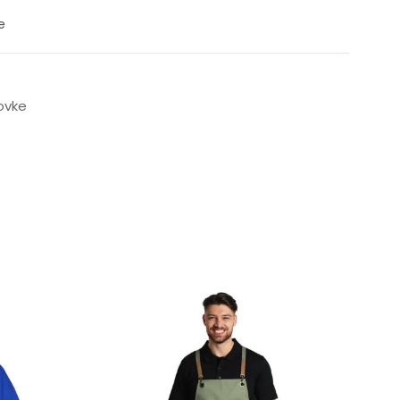
e
ovke