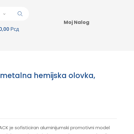
Moj Nalog
0,00 Рсд
 metalna hemijska olovka,
CK je sofisticiran aluminijumski promotivni model