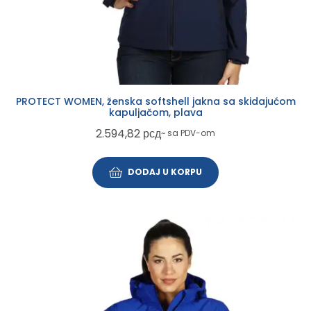
PROTECT WOMEN, ženska softshell jakna sa skidajućom
kapuljačom, plava
2.594,82
рсд
~ sa PDV-om
DODAJ U KORPU