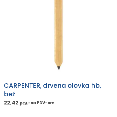
CARPENTER, drvena olovka hb,
bež
22,42
рсд
~ sa PDV-om