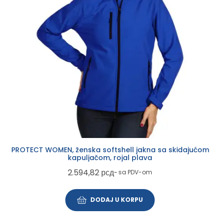
PROTECT WOMEN, ženska softshell jakna sa skidajućom
kapuljačom, rojal plava
2.594,82
рсд
~ sa PDV-om
DODAJ U KORPU