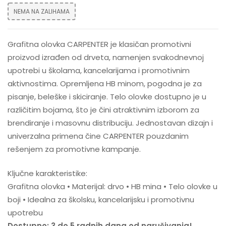
NEMA NA ZALIHAMA
Grafitna olovka CARPENTER je klasičan promotivni
proizvod izrađen od drveta, namenjen svakodnevnoj
upotrebi u školama, kancelarijama i promotivnim
aktivnostima. Opremljena HB minom, pogodna je za
pisanje, beleške i skiciranje. Telo olovke dostupno je u
različitim bojama, što je čini atraktivnim izborom za
brendiranje i masovnu distribuciju. Jednostavan dizajn i
univerzalna primena čine CARPENTER pouzdanim
rešenjem za promotivne kampanje.
Ključne karakteristike:
Grafitna olovka • Materijal: drvo • HB mina • Telo olovke u
boji • Idealna za školsku, kancelarijsku i promotivnu
upotrebu
Dostupno: 3 do 5 radnih dana od naručivanja!