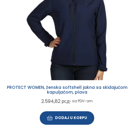
PROTECT WOMEN, ženska softshell jakna sa skidajućom
kapuljačom, plava
2.594,82
рсд
~ sa PDV-om
DODAJ U KORPU