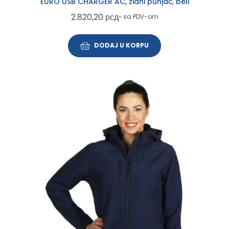
EURO USB CHARGER AC, zidni punjač, beli
2.820,20
рсд
~ sa PDV-om
DODAJ U KORPU