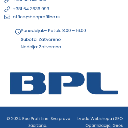
+381 64 3636 993
office@beoprofiline.rs
Ponedeljak– Petak: 8:00 – 16:00
Subota: Zatvoreno
Nedelja: Zatvoreno
© 2024 Beo Profi Line. Sva prava
Izrada Webshopa
i
SEO
zadržana.
Optimizacija
,
Geos