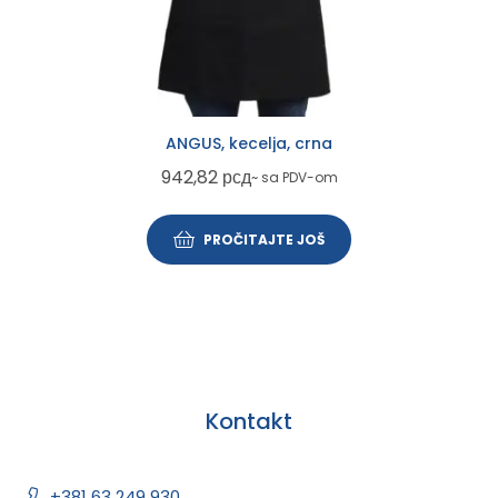
ANGUS, kecelja, crna
942,82
рсд
~ sa PDV-om
PROČITAJTE JOŠ
Kontakt
+381 63 249 930