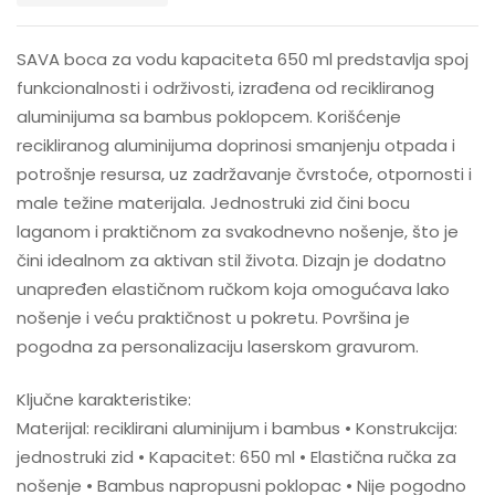
SAVA boca za vodu kapaciteta 650 ml predstavlja spoj
funkcionalnosti i održivosti, izrađena od recikliranog
aluminijuma sa bambus poklopcem. Korišćenje
recikliranog aluminijuma doprinosi smanjenju otpada i
potrošnje resursa, uz zadržavanje čvrstoće, otpornosti i
male težine materijala. Jednostruki zid čini bocu
laganom i praktičnom za svakodnevno nošenje, što je
čini idealnom za aktivan stil života. Dizajn je dodatno
unapređen elastičnom ručkom koja omogućava lako
nošenje i veću praktičnost u pokretu. Površina je
pogodna za personalizaciju laserskom gravurom.
Ključne karakteristike:
Materijal: reciklirani aluminijum i bambus • Konstrukcija:
jednostruki zid • Kapacitet: 650 ml • Elastična ručka za
nošenje • Bambus napropusni poklopac • Nije pogodno