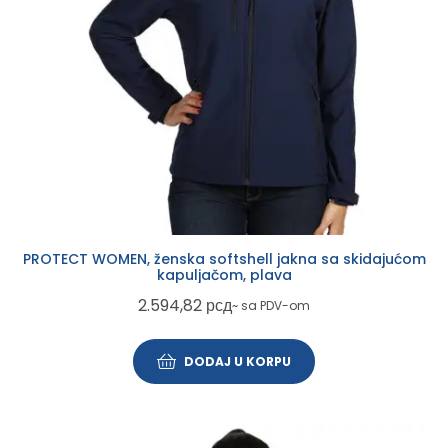
PROTECT WOMEN, ženska softshell jakna sa skidajućom
kapuljačom, plava
2.594,82
рсд
~ sa PDV-om
DODAJ U KORPU