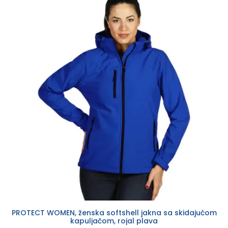
PROTECT WOMEN, ženska softshell jakna sa skidajućom
kapuljačom, rojal plava