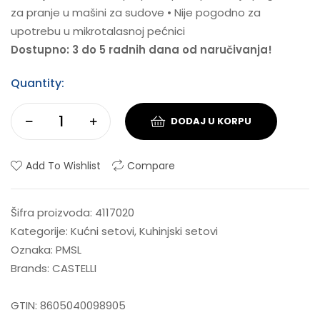
za pranje u mašini za sudove • Nije pogodno za
upotrebu u mikrotalasnoj pećnici
Dostupno: 3 do 5 radnih dana od naručivanja!
Quantity:
DODAJ U KORPU
Add To Wishlist
Compare
Šifra proizvoda:
4117020
Kategorije:
Kućni setovi
,
Kuhinjski setovi
Oznaka:
PMSL
Brands:
CASTELLI
GTIN:
8605040098905