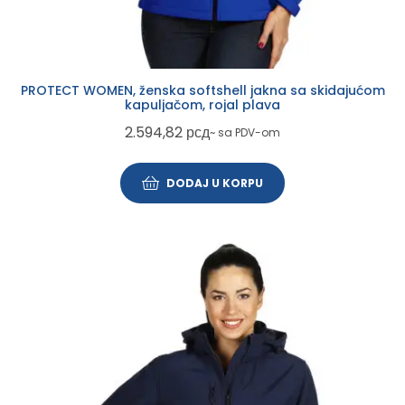
PROTECT WOMEN, ženska softshell jakna sa skidajućom
kapuljačom, rojal plava
2.594,82
рсд
~ sa PDV-om
DODAJ U KORPU