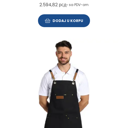
2.594,82
рсд
~ sa PDV-om
DODAJ U KORPU