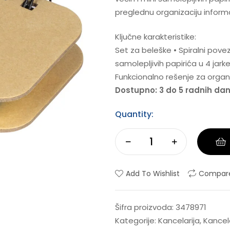
preglednu organizaciju informa
Ključne karakteristike:
Set za beleške • Spiralni povez
samolepljivih papirića u 4 jarke
Funkcionalno rešenje za organ
Dostupno: 3 do 5 radnih da
Quantity:
Add To Wishlist
Compar
Šifra proizvoda:
3478971
Kategorije:
Kancelarija
,
Kancela