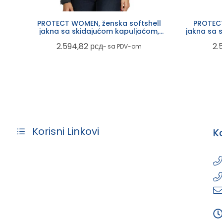
PROTECT WOMEN, ženska softshell
PROTECT
jakna sa skidajućom kapuljačom,
jakna sa 
tamno siva
2.594,82
рсд
2.
~ sa PDV-om
Korisni Linkovi
K