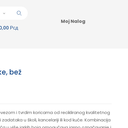
Moj Nalog
0,00 Рсд
ke, bež
ovezom i tvrdim koricama od recikliranog kvalitetnog
zadataka u školi, kancelariji ili kod kuće. Kombinacija
irića u više jarkih boja omogućava jasno označavanje i