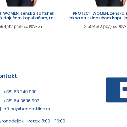
 WOMEN, ženska softshell
PROTECT WOMEN, ženska s
skidajućom kapuljačom, rojal
jakna sa skidajućom kapulja
plava
plava
594,82
рсд
2.594,82
рсд
~ sa PDV-om
~ sa PDV
ontakt
+381 63 249 930
+381 64 3636 993
office@beoprofiline.rs
Ponedeljak– Petak: 8:00 – 16:00