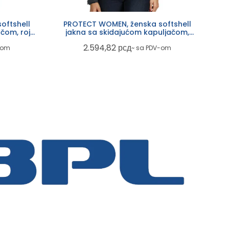
oftshell
PROTECT WOMEN, ženska softshell
čom, rojal
jakna sa skidajućom kapuljačom,
tamno siva
2.594,82
рсд
-om
~ sa PDV-om