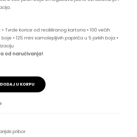
cija.
 • Tvrde korice od recikliranog kartona • 100 većih
 boje • 125 mini samolepljivih papirića u 5 jarkih boja •
izaciju
na od naručivanja!
DODAJ U KORPU
e
rijski pribor