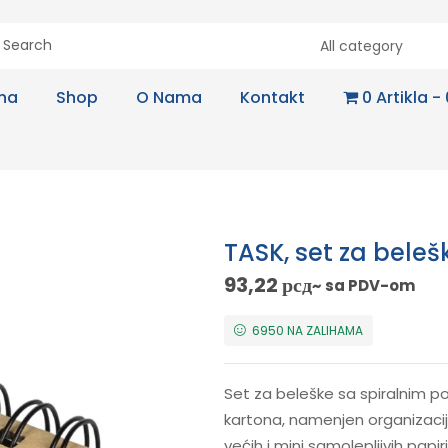
All category
na
Shop
O Nama
Kontakt
0 Artikla
TASK, set za beleš
93,22
рсд
~ sa PDV-om
6950 NA ZALIHAMA
Set za beleške sa spiralnim p
kartona, namenjen organizaciji 
većih i mini samolepljivih pap