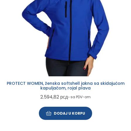
PROTECT WOMEN, ženska softshell jakna sa skidajućom
kapuljačom, rojal plava
2.594,82
рсд
~ sa PDV-om
DODAJ U KORPU