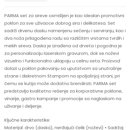
PARMA set za sireve osmišljen je kao idealan promotivni
poklon za sve uživaoce dobrog sira i delikatesa. Set
sadrži drvenu dasku namenjenu sečenju i serviranju, kao i
dva noža prilagođena radu sa različitim vrstama tvrdih i
mekih sireva. Daska je izrađena od drveta i pogodna je
za personalizaciju laserskom gravurom, dok se noževi
vizuelno i funkcionalno uklapaju u celinu seta. Proizvod
dolazi u poklon pakovanju sa uputstvom sa unutrašnje
strane i diskretnom štampom na spoljašnjoj strani, pri
čemu se kutija može dodatno brendirati. PARMA set
predstavlja kvalitetno rešenje za korporativne poklone,
vinarije, gastro kampanje i promocije sa naglaskom na
uživanje i deljenje.
Ključne karakteristike:
Materijal: drvo (daska), nerđajući čelik (noževi) • Sadržaj