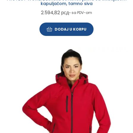
kapuljačom, tamno siva
2.594,82
рсд
~ sa PDV-om
DODAJ U KORPU