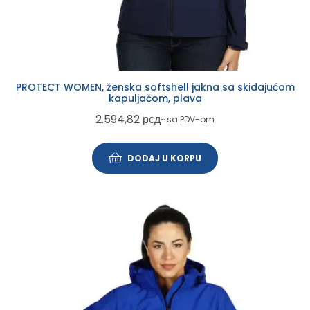
PROTECT WOMEN, ženska softshell jakna sa skidajućom
kapuljačom, plava
2.594,82
рсд
~ sa PDV-om
DODAJ U KORPU