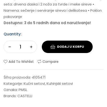
seta: drvena daska i 2 noža za tvrde i meke sireve •
Namena: sečenje i serviranje sireva i delikatesa • Poklon
pakovanje
Dostupno: 3 do 5 radnih dana od naručivanja!
Quantity:
DODAJ U KORPU
Add To Wishlist
Compare
Šifra proizvoda:
4105471
Kategorije:
Kućni setovi
,
Kuhinjski setovi
Oznaka:
PMSL
Brands:
CASTELLI