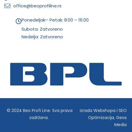
office@beoprofiline.rs
Ponedeljak– Petak: 8:00 – 16:00
Subota: Zatvoreno
Nedelja: Zatvoreno
© 2024 Beo Profi Line. Sva prava
Izrada Webshopa
i
SEO
zadržana.
Optimizacija
,
Geos
Media