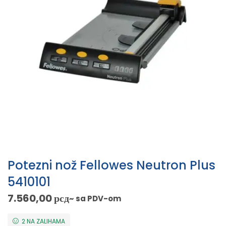
Potezni nož Fellowes Neutron Plus
5410101
7.560,00
рсд
~ sa PDV-om
2 NA ZALIHAMA