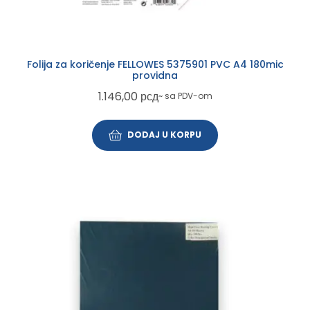
Folija za koričenje FELLOWES 5375901 PVC A4 180mic
providna
1.146,00
рсд
~ sa PDV-om
DODAJ U KORPU