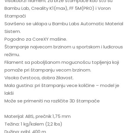
Visokobrzi filament za brze štampače kao što su
Bambu Lab, Creality K1(max), FF 5M(PRO) i Voron
štampači
Savršeno se uklapa u Bambu Labs Automatic Material
Sistem.
Pogodno za CoreXY mašine.
Štampanje najvecom brzinom u sportskom i ludicrous
režimu.
Filament sa poboljšanom mogucnošcu topljenja koji
pomaže pri štampanju vecom brzinom.
Visoka čvrstoca, dobra žilavost.
Mala gustina: pri štampanju vece količine – model je
lakši
Može se primeniti na različite 3D štampače
Materijal: ABS, prečnik 1,75 mm
Težina: 1 kg/kalem (2,2 lbs)
Dužina: pribl. 400 m