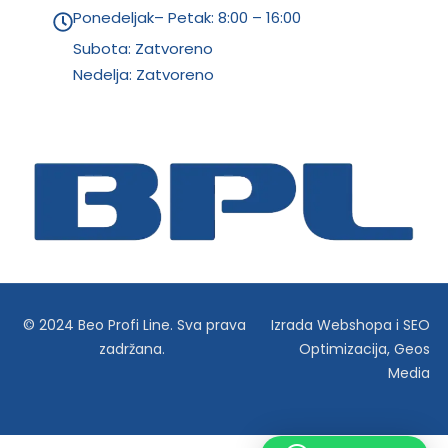
Ponedeljak– Petak: 8:00 – 16:00
Subota: Zatvoreno
Nedelja: Zatvoreno
© 2024 Beo Profi Line. Sva prava
Izrada Webshopa
i
SEO
zadržana.
Optimizacija
,
Geos
Media