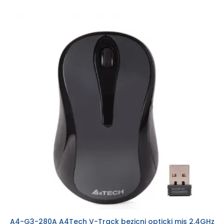
A4-G3-280A A4Tech V-Track bezicni opticki mis 2.4GHz