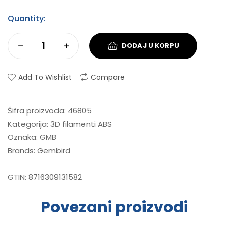
Quantity:
DODAJ U KORPU
Add To Wishlist
Compare
Šifra proizvoda:
46805
Kategorija:
3D filamenti ABS
Oznaka:
GMB
Brands:
Gembird
GTIN:
8716309131582
Povezani proizvodi