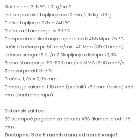
Gustina na 21,5 °C: 1,01 g/cm3
Indeks protoka topljenja na 10 min, 2,16 kg: >16 g
Tačka topljenja: 225 – 240 °C
Ploča za štampanje: = 80 °C
Temperatura skretanja toplote na 0,455 Mpa: 75 °C
Jačina tečenja pri 50 mm/min: 40 Mpa (3D štampa)
Udarna snaga: 16 KJ/m2 Skupljanje u kalupu <0,3%
Brzina štampanja: 60-600 mm/s ili M.V.S 12-18 mm?/s
Zatezni prekid: 3-5 %
Prečnik: 1,75 ± 0,05 mm
Dimenzije kalema: 198 mm (prečnik) x67 mm (visina) x55
mm (centralna rupa)
Sistemski zahtevi:
3D štampač pogodan za obradu ABS filamenta od 1,75
mm.
Dostupno: 3 do 5 radnih dana od naručivanja!