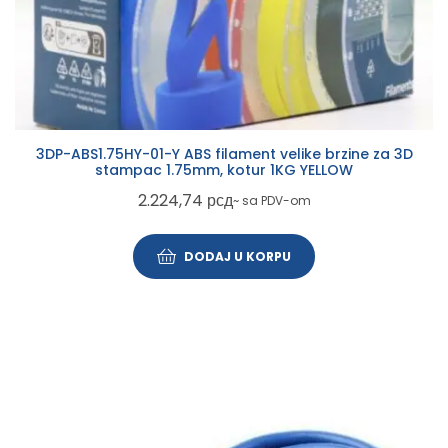
3DP-ABS1.75HY-01-Y ABS filament velike brzine za 3D
stampac 1.75mm, kotur 1KG YELLOW
2.224,74
рсд
~ sa PDV-om
DODAJ U KORPU