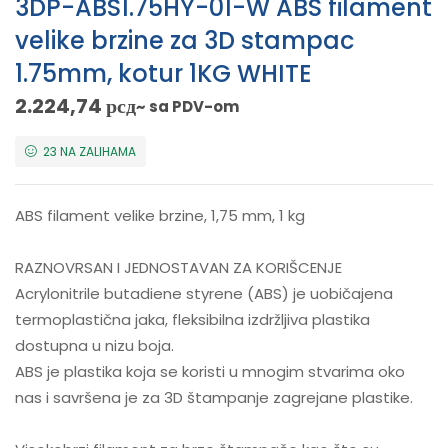
3DP-ABS1.75HY-01-W ABS filament
velike brzine za 3D stampac
1.75mm, kotur 1KG WHITE
2.224,74
рсд
~ sa PDV-om
23 NA ZALIHAMA
ABS filament velike brzine, 1,75 mm, 1 kg
RAZNOVRSAN I JEDNOSTAVAN ZA KORIŠCENJE
Acrylonitrile butadiene styrene (ABS) je uobičajena
termoplastična jaka, fleksibilna izdržljiva plastika
dostupna u nizu boja.
ABS je plastika koja se koristi u mnogim stvarima oko
nas i savršena je za 3D štampanje zagrejane plastike.