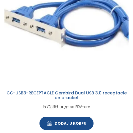
CC-USB3-RECEPTACLE Gembird Dual USB 3.0 receptacle
on bracket
572,96
рсд
~ sa PDV-om
DODAJ U KORPU