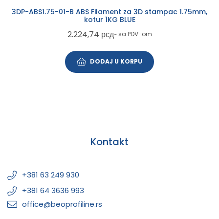
3DP-ABS1.75-01-B ABS Filament za 3D stampac 1.75mm,
kotur 1KG BLUE
2.224,74
рсд
~ sa PDV-om
DODAJ U KORPU
Kontakt
+381 63 249 930
+381 64 3636 993
office@beoprofiline.rs