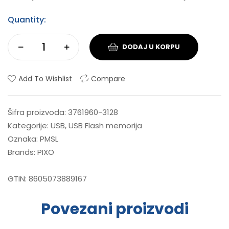
Quantity:
DODAJ U KORPU
Add To Wishlist
Compare
Šifra proizvoda:
3761960-3128
Kategorije:
USB
,
USB Flash memorija
Oznaka:
PMSL
Brands:
PIXO
GTIN:
8605073889167
Povezani proizvodi