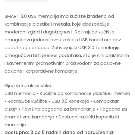
SMART 3.0 USB memorija ima kućište izrađeno od
kombinacije plastike i metala, koje obezbeđuje
moderan izgled i dugotrajnost. Rotirajuće kućište
omogućava jednostavnu zaštitu USB konektora bez
dodatnog poklopca. Zahvaljujući USB 3.0 tehnologiji,
omogućava brži prenos podataka, što je čini praktičnim
i savremenim promotivnim proizvodom za poslovne
poklone i korporativne kampanje.
Ključne karakteristike:
USB memorija • Kućište od kombinacije plastike i metala
• Rotirajuće kućište • USB 3.0 konekcija • Kompaktan
dizajn • Površina pogodna za brendiranje • Pogodna za
promotivne kampanje • Dostupni različiti kapaciteti
memorije
Dostupno: 3 do 5 radnih dana od naručivanja!