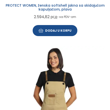
PROTECT WOMEN, ženska softshell jakna sa skidajućom
kapuljačom, plava
2.594,82
рсд
~ sa PDV-om
DODAJ U KORPU