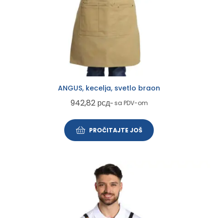
ANGUS, kecelja, svetlo braon
942,82
рсд
~ sa PDV-om
PROČITAJTE JOŠ