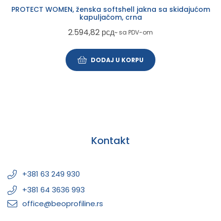
PROTECT WOMEN, ženska softshell jakna sa skidajućom
kapuljačom, crna
2.594,82
рсд
~ sa PDV-om
DODAJ U KORPU
Kontakt
+381 63 249 930
+381 64 3636 993
office@beoprofiline.rs