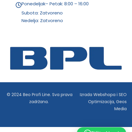
Ponedeljak– Petak: 8:00 – 16:00
Subota: Zatvoreno
Nedelja: Zatvoreno
© 2024 Beo Profi Line. Sva prava
Izrada Webshopa
i
SEO
zadržana.
Optimizacija
,
Geos
Media