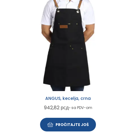
ANGUS, kecelja, crna
942,82
рсд
~ sa PDV-om
PROČITAJTE JOŠ