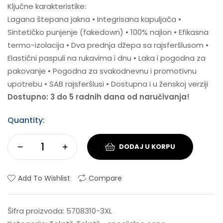
Ključne karakteristike:
Lagana štepana jakna • Integrisana kapuljača •
Sintetičko punjenje (fakedown) • 100% najlon • Efikasna
termo-izolacija • Dva prednja džepa sa rajsferšlusom •
Elastični paspuli na rukavima i dnu • Laka i pogodna za
pakovanje • Pogodna za svakodnevnu i promotivnu
upotrebu • SAB rajsferšlusi • Dostupna i u ženskoj verziji
Dostupno: 3 do 5 radnih dana od naručivanja!
Quantity:
DODAJ U KORPU
Add To Wishlist
Compare
Šifra proizvoda:
5708310-3XL