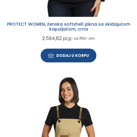
PROTECT WOMEN, ženska softshell jakna sa skidajućom
kapuljačom, crna
2.594,82
рсд
~ sa PDV-om
DODAJ U KORPU