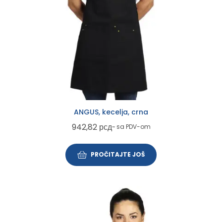
ANGUS, kecelja, crna
942,82
рсд
~ sa PDV-om
PROČITAJTE JOŠ