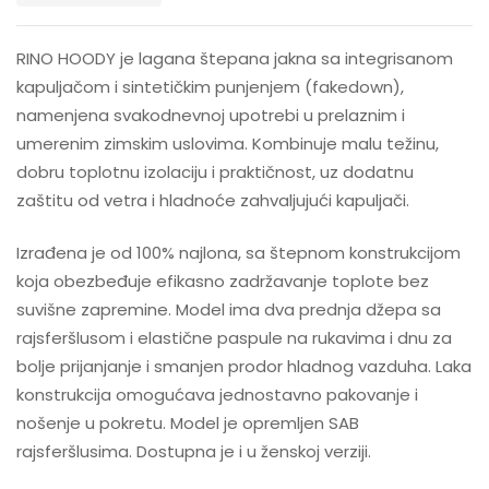
RINO HOODY je lagana štepana jakna sa integrisanom
kapuljačom i sintetičkim punjenjem (fakedown),
namenjena svakodnevnoj upotrebi u prelaznim i
umerenim zimskim uslovima. Kombinuje malu težinu,
dobru toplotnu izolaciju i praktičnost, uz dodatnu
zaštitu od vetra i hladnoće zahvaljujući kapuljači.
Izrađena je od 100% najlona, sa štepnom konstrukcijom
koja obezbeđuje efikasno zadržavanje toplote bez
suvišne zapremine. Model ima dva prednja džepa sa
rajsferšlusom i elastične paspule na rukavima i dnu za
bolje prijanjanje i smanjen prodor hladnog vazduha. Laka
konstrukcija omogućava jednostavno pakovanje i
nošenje u pokretu. Model je opremljen SAB
rajsferšlusima. Dostupna je i u ženskoj verziji.