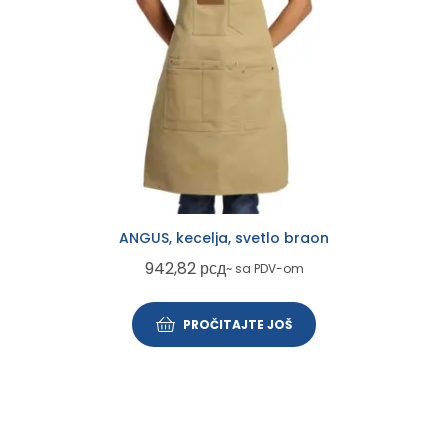
ANGUS, kecelja, svetlo braon
942,82
рсд
~ sa PDV-om
PROČITAJTE JOŠ