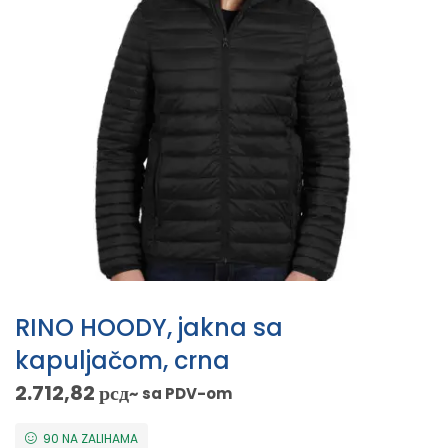
RINO HOODY, jakna sa
kapuljačom, crna
2.712,82
рсд
~ sa PDV-om
90 NA ZALIHAMA