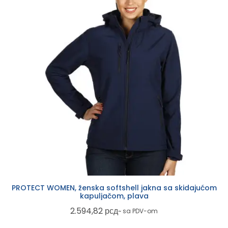
PROTECT WOMEN, ženska softshell jakna sa skidajućom
kapuljačom, plava
2.594,82
рсд
~ sa PDV-om