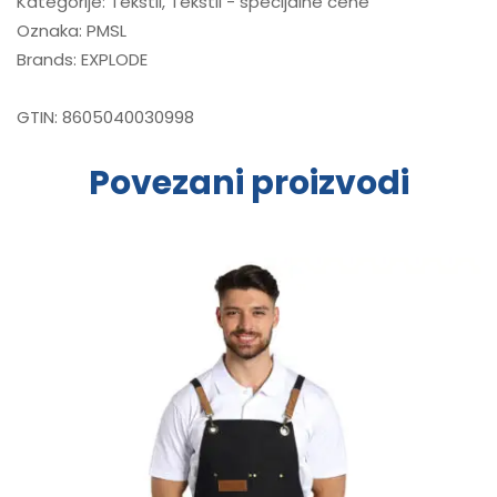
Kategorije:
Tekstil
,
Tekstil - specijalne cene
Oznaka:
PMSL
Brands:
EXPLODE
GTIN:
8605040030998
Povezani proizvodi