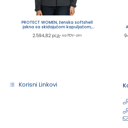
PROTECT WOMEN, ženska softshell
jakna sa skidajućom kapuljačom,
A
tamno siva
2.594,82
рсд
9
~ sa PDV-om
Korisni Linkovi
K