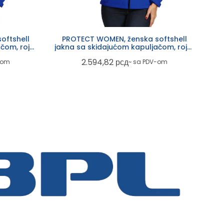
oftshell
PROTECT WOMEN, ženska softshell
čom, rojal
jakna sa skidajućom kapuljačom, rojal
plava
2.594,82
рсд
-om
~ sa PDV-om