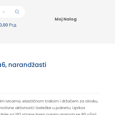
Moj Nalog
0,00 Рсд
a6, narandžasti
im ivicama, elastičnom trakom i držačem za olovku,
otivne aktivnosti i beleške u pokretu. Uprkos
 linije sa 192 strane krem papira gramature 80 g/m²