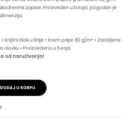
akodnevne zapise. Proizveden u Evropi, pogodan je
dimenzija.
• Knjižni blok u linije • Krem papir 80 g/m² • Zaobljene
 za olovku • Proizvedeno u Evropi
na od naručivanja!
DODAJ U KORPU
e