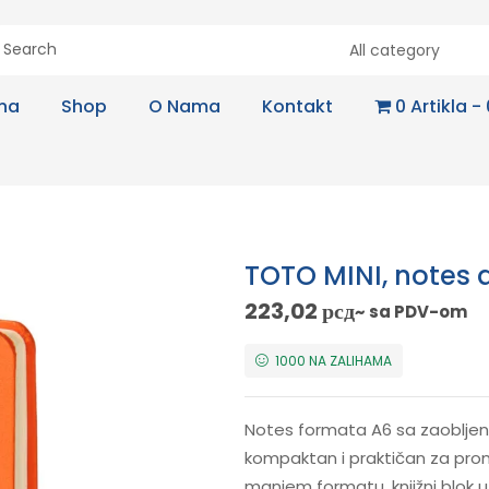
All category
na
Shop
O Nama
Kontakt
0 Artikla
TOTO MINI, notes 
223,02
рсд
~ sa PDV-om
1000 NA ZALIHAMA
Notes formata A6 sa zaobljen
kompaktan i praktičan za prom
manjem formatu, knjižni blok u