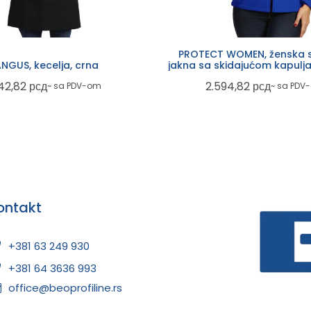
PROTECT WOMEN, ženska s
NGUS, kecelja, crna
jakna sa skidajućom kapulja
plava
42,82
рсд
2.594,82
рсд
~ sa PDV-om
~ sa PDV
ontakt
+381 63 249 930
+381 64 3636 993
office@beoprofiline.rs