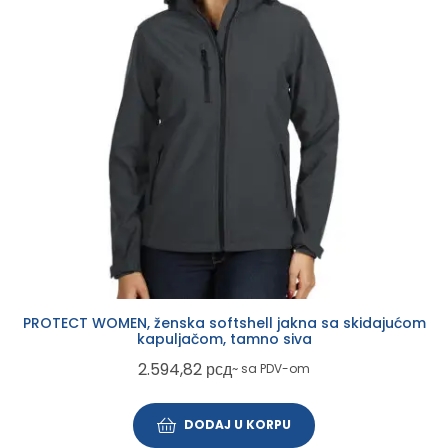
PROTECT WOMEN, ženska softshell jakna sa skidajućom
kapuljačom, tamno siva
2.594,82
рсд
~ sa PDV-om
DODAJ U KORPU