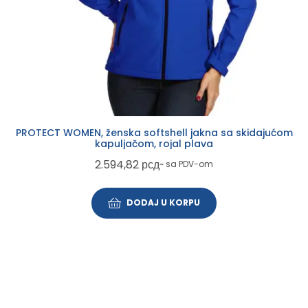
PROTECT WOMEN, ženska softshell jakna sa skidajućom
kapuljačom, rojal plava
2.594,82
рсд
~ sa PDV-om
DODAJ U KORPU