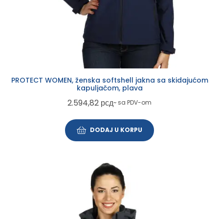
PROTECT WOMEN, ženska softshell jakna sa skidajućom
kapuljačom, plava
2.594,82
рсд
~ sa PDV-om
DODAJ U KORPU