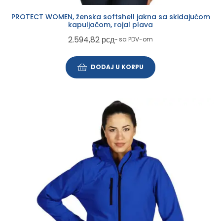
PROTECT WOMEN, ženska softshell jakna sa skidajućom
kapuljačom, rojal plava
2.594,82
рсд
~ sa PDV-om
DODAJ U KORPU