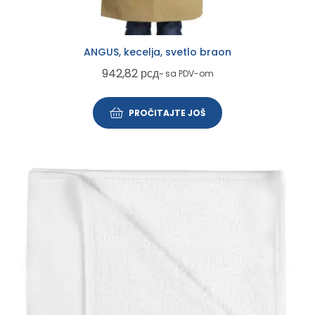
ANGUS, kecelja, svetlo braon
942,82
рсд
~ sa PDV-om
PROČITAJTE JOŠ