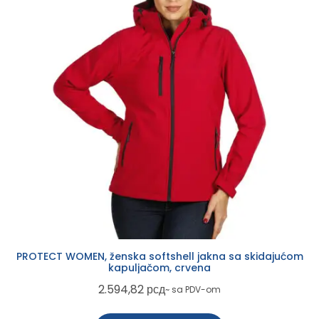
PROTECT WOMEN, ženska softshell jakna sa skidajućom
kapuljačom, crvena
2.594,82
рсд
~ sa PDV-om