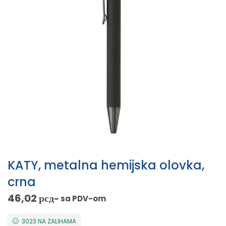
KATY, metalna hemijska olovka,
crna
46,02
рсд
~ sa PDV-om
3023 NA ZALIHAMA