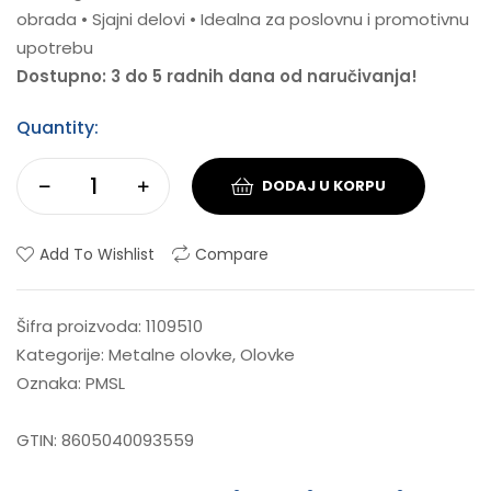
obrada • Sjajni delovi • Idealna za poslovnu i promotivnu
upotrebu
Dostupno: 3 do 5 radnih dana od naručivanja!
Quantity:
DODAJ U KORPU
Add To Wishlist
Compare
Šifra proizvoda:
1109510
Kategorije:
Metalne olovke
,
Olovke
Oznaka:
PMSL
GTIN:
8605040093559