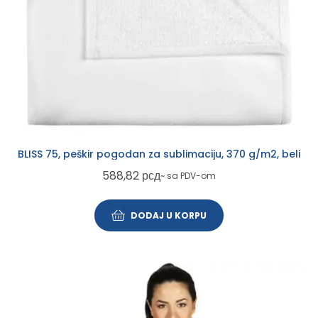
BLISS 75, peškir pogodan za sublimaciju, 370 g/m2, beli
588,82
рсд
~ sa PDV-om
DODAJ U KORPU