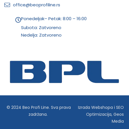
office@beoprofiline.rs
Ponedeljak– Petak: 8:00 – 16:00
Subota: Zatvoreno
Nedelja: Zatvoreno
© 2024 Beo Profi Line. Sva prava
Izrada Webshopa
i
SEO
zadržana.
Optimizacija
,
Geos
Media