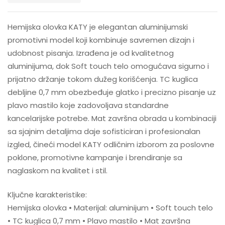
Hemijska olovka KATY je elegantan aluminijumski
promotivni model koji kombinuje savremen dizajn i
udobnost pisanja. Izrađena je od kvalitetnog
aluminijuma, dok Soft touch telo omogućava sigurno i
prijatno držanje tokom dužeg korišćenja. TC kuglica
debljine 0,7 mm obezbeđuje glatko i precizno pisanje uz
plavo mastilo koje zadovoljava standardne
kancelarijske potrebe. Mat završna obrada u kombinaciji
sa sjajnim detaljima daje sofisticiran i profesionalan
izgled, čineći model KATY odličnim izborom za poslovne
poklone, promotivne kampanje i brendiranje sa
naglaskom na kvalitet i stil.
Ključne karakteristike:
Hemijska olovka • Materijal: aluminijum • Soft touch telo
• TC kuglica 0,7 mm • Plavo mastilo • Mat završna