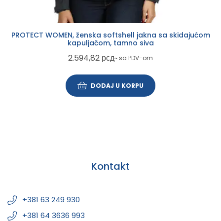
PROTECT WOMEN, ženska softshell jakna sa skidajućom
kapuljačom, tamno siva
2.594,82
рсд
~ sa PDV-om
DODAJ U KORPU
Kontakt
+381 63 249 930
+381 64 3636 993