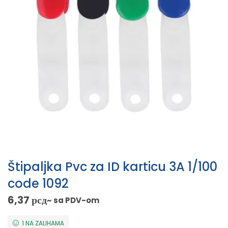
Štipaljka Pvc za ID karticu 3A 1/100
code 1092
6,37
рсд
~ sa PDV-om
1 NA ZALIHAMA