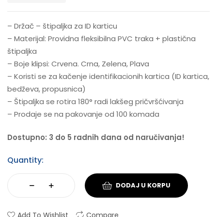
– Držač – štipaljka za ID karticu
– Materijal: Providna fleksibilna PVC traka + plastična
štipaljka
– Boje klipsi: Crvena. Crna, Zelena, Plava
– Koristi se za kačenje identifikacionih kartica (ID kartica,
bedževa, propusnica)
– Štipaljka se rotira 180° radi lakšeg pričvršćivanja
– Prodaje se na pakovanje od 100 komada
Dostupno: 3 do 5 radnih dana od naručivanja!
Quantity:
DODAJ U KORPU
Add To Wishlist
Compare