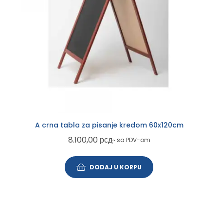
A crna tabla za pisanje kredom 60x120cm
8.100,00
рсд
~ sa PDV-om
DODAJ U KORPU