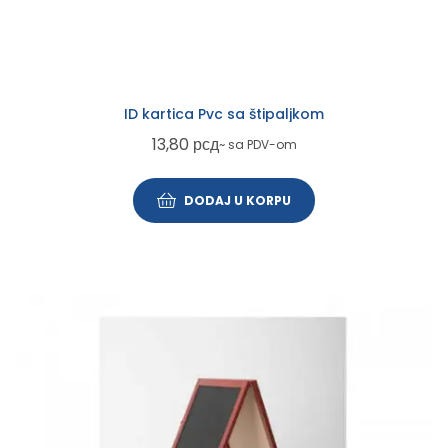
ID kartica Pvc sa štipaljkom
13,80
рсд
~ sa PDV-om
DODAJ U KORPU