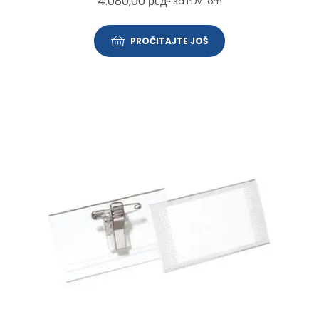
4.080,00
рсд
~ sa PDV-om
PROČITAJTE JOŠ