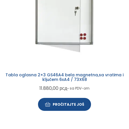
Tabla oglasna 2×3 GS46A4 bela magnetna,sa vratima i
ključem 6xA4 / 73X68
11.880,00
рсд
~ sa PDV-om
PROČITAJTE JOŠ