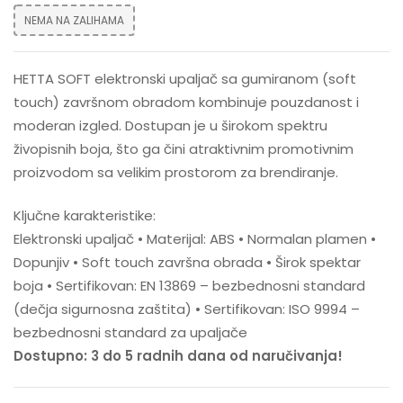
NEMA NA ZALIHAMA
HETTA SOFT elektronski upaljač sa gumiranom (soft
touch) završnom obradom kombinuje pouzdanost i
moderan izgled. Dostupan je u širokom spektru
živopisnih boja, što ga čini atraktivnim promotivnim
proizvodom sa velikim prostorom za brendiranje.
Ključne karakteristike:
Elektronski upaljač • Materijal: ABS • Normalan plamen •
Dopunjiv • Soft touch završna obrada • Širok spektar
boja • Sertifikovan: EN 13869 – bezbednosni standard
(dečja sigurnosna zaštita) • Sertifikovan: ISO 9994 –
bezbednosni standard za upaljače
Dostupno: 3 do 5 radnih dana od naručivanja!