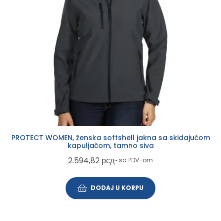
PROTECT WOMEN, ženska softshell jakna sa skidajućom
kapuljačom, tamno siva
2.594,82
рсд
~ sa PDV-om
DODAJ U KORPU