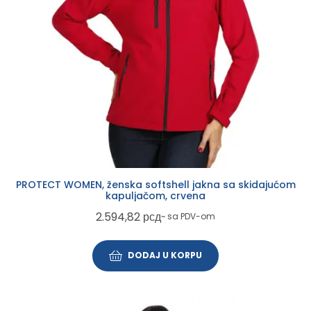
PROTECT WOMEN, ženska softshell jakna sa skidajućom
kapuljačom, crvena
2.594,82
рсд
~ sa PDV-om
DODAJ U KORPU