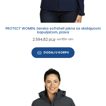
PROTECT WOMEN, ženska softshell jakna sa skidajućom
kapuljačom, plava
2.594,82
рсд
~ sa PDV-om
DODAJ U KORPU