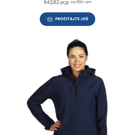
942,82
рсд
~ sa PDV-om
PROČITAJTE JOŠ