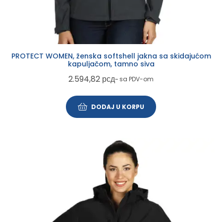
PROTECT WOMEN, ženska softshell jakna sa skidajućom
kapuljačom, tamno siva
2.594,82
рсд
~ sa PDV-om
DODAJ U KORPU