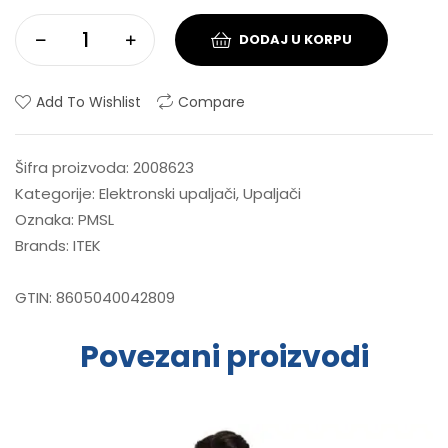
DODAJ U KORPU
Add To Wishlist
Compare
Šifra proizvoda:
2008623
Kategorije:
Elektronski upaljači
,
Upaljači
Oznaka:
PMSL
Brands:
ITEK
GTIN:
8605040042809
Povezani proizvodi