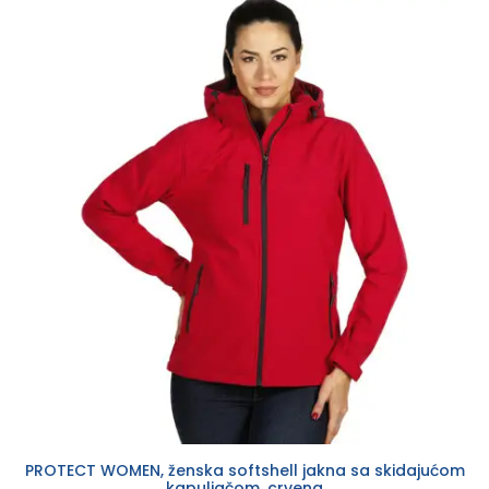
PROTECT WOMEN, ženska softshell jakna sa skidajućom
kapuljačom, crvena