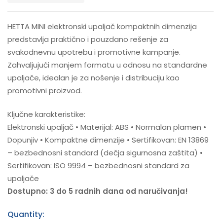
HETTA MINI elektronski upaljač kompaktnih dimenzija
predstavlja praktično i pouzdano rešenje za
svakodnevnu upotrebu i promotivne kampanje.
Zahvaljujući manjem formatu u odnosu na standardne
upaljače, idealan je za nošenje i distribuciju kao
promotivni proizvod.
Ključne karakteristike:
Elektronski upaljač • Materijal: ABS • Normalan plamen •
Dopunjiv • Kompaktne dimenzije • Sertifikovan: EN 13869
– bezbednosni standard (dečja sigurnosna zaštita) •
Sertifikovan: ISO 9994 – bezbednosni standard za
upaljače
Dostupno: 3 do 5 radnih dana od naručivanja!
Quantity: