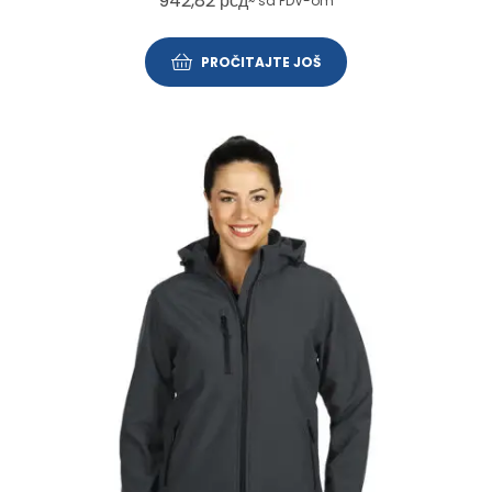
942,82
рсд
~ sa PDV-om
PROČITAJTE JOŠ