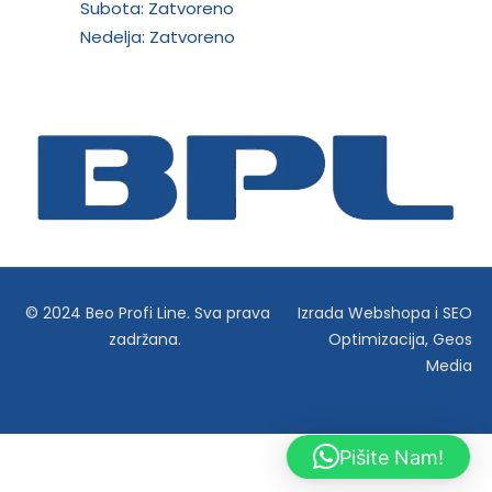
Subota: Zatvoreno
Nedelja: Zatvoreno
© 2024 Beo Profi Line. Sva prava
Izrada Webshopa
i
SEO
zadržana.
Optimizacija
,
Geos
Media
Pišite Nam!