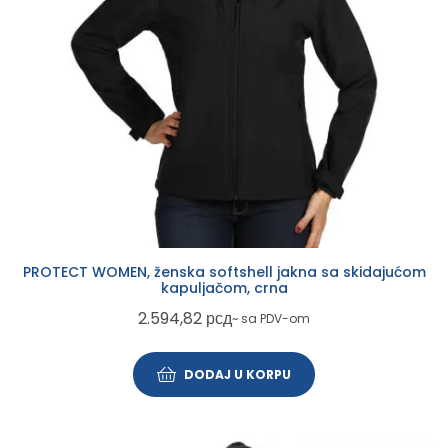
PROTECT WOMEN, ženska softshell jakna sa skidajućom
kapuljačom, crna
2.594,82
рсд
~ sa PDV-om
DODAJ U KORPU