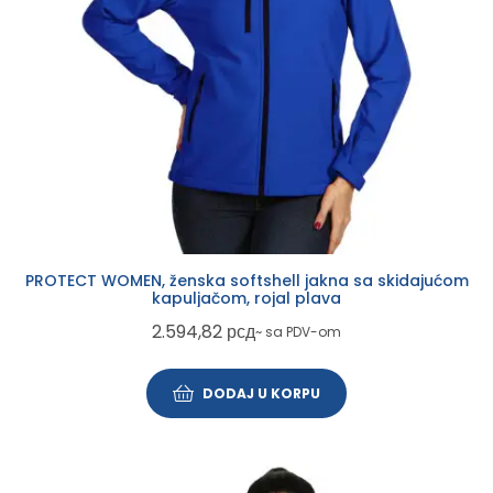
PROTECT WOMEN, ženska softshell jakna sa skidajućom
kapuljačom, rojal plava
2.594,82
рсд
~ sa PDV-om
DODAJ U KORPU