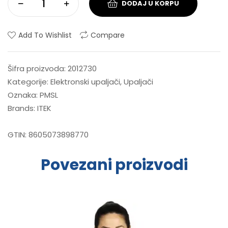
DODAJ U KORPU
Add To Wishlist
Compare
Šifra proizvoda:
2012730
Kategorije:
Elektronski upaljači
,
Upaljači
Oznaka:
PMSL
Brands:
ITEK
GTIN:
8605073898770
Povezani proizvodi