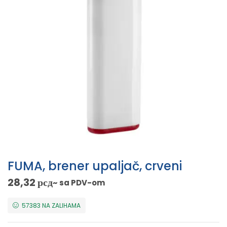
FUMA, brener upaljač, crveni
28,32
рсд
~ sa PDV-om
57383 NA ZALIHAMA