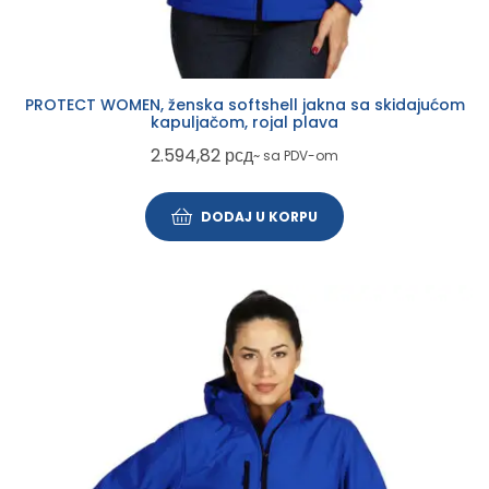
PROTECT WOMEN, ženska softshell jakna sa skidajućom
kapuljačom, rojal plava
2.594,82
рсд
~ sa PDV-om
DODAJ U KORPU