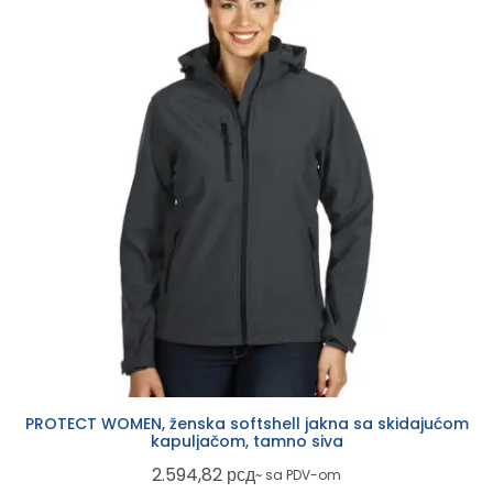
PROTECT WOMEN, ženska softshell jakna sa skidajućom
kapuljačom, tamno siva
2.594,82
рсд
~ sa PDV-om