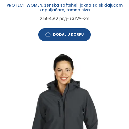
PROTECT WOMEN, ženska softshell jakna sa skidajućom
kapuljačom, tamno siva
2.594,82
рсд
~ sa PDV-om
DODAJ U KORPU