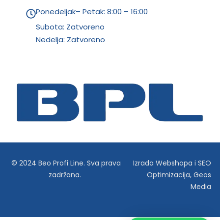
Ponedeljak– Petak: 8:00 – 16:00
Subota: Zatvoreno
Nedelja: Zatvoreno
© 2024 Beo Profi Line. Sva prava
Izrada Webshopa
i
SEO
zadržana.
Optimizacija
,
Geos
Media