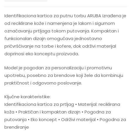
Identifikaciona kartica za putnu torbu ARUBA izrađena je
od reciklirane kože i namenjena je lakom i sigurnom
označavanju prtljaga tokom putovanja. Kompaktan i
funkcionalan dizajn omogućava jednostavno
pričvršćivanje na torbe i kofere, dok održivi materijal
doprinosi eko konceptu proizvoda.
Model je pogodan za personalizaciju i promotivnu
upotrebu, posebno za brendove koji žele da kombinuju
praktičnost i odgovorno poslovanje.
Ključne karakteristike:
Identifikaciona kartica za prtljag • Materijal: reciklirana
koža • Praktičan i kompaktan dizajn • Pogodna za
putovanja • Eko koncept • Održivi materijal • Pogodna za
brendiranje