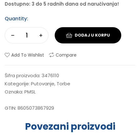
Dostupno: 3 do 5 radnih dana od naručivanja!
Quantity:
DODAJ U KORPU
Add To Wishlist
Compare
Šifra proizvoda:
3476110
Kategorije:
Putovanje
,
Torbe
Oznaka:
PMSL
GTIN:
8605073867929
Povezani proizvodi