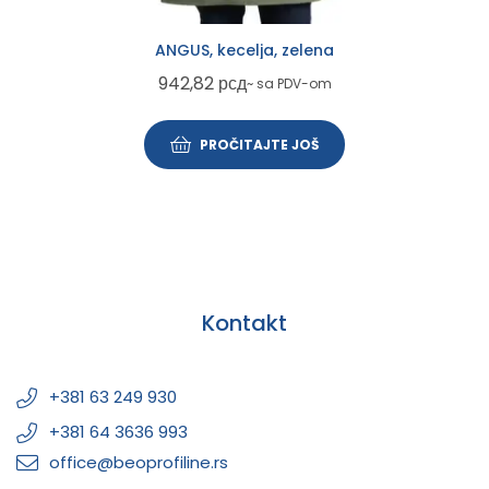
ANGUS, kecelja, zelena
942,82
рсд
~ sa PDV-om
PROČITAJTE JOŠ
Kontakt
+381 63 249 930
+381 64 3636 993
office@beoprofiline.rs