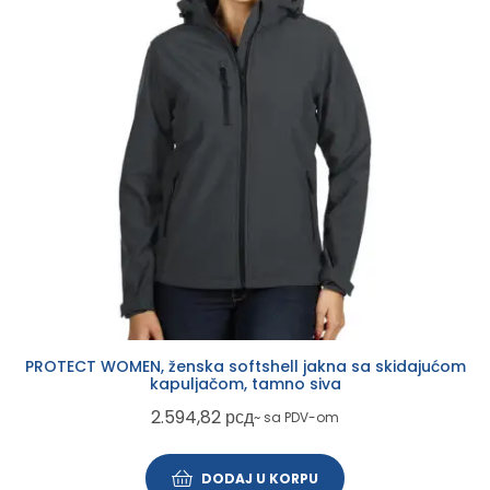
PROTECT WOMEN, ženska softshell jakna sa skidajućom
kapuljačom, tamno siva
2.594,82
рсд
~ sa PDV-om
DODAJ U KORPU