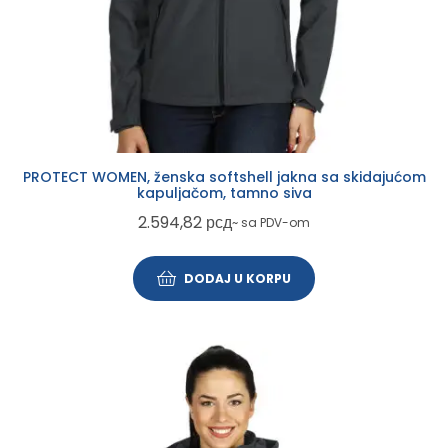
PROTECT WOMEN, ženska softshell jakna sa skidajućom
kapuljačom, tamno siva
2.594,82
рсд
~ sa PDV-om
DODAJ U KORPU