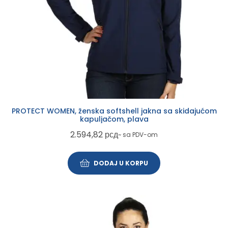
PROTECT WOMEN, ženska softshell jakna sa skidajućom
kapuljačom, plava
2.594,82
рсд
~ sa PDV-om
DODAJ U KORPU