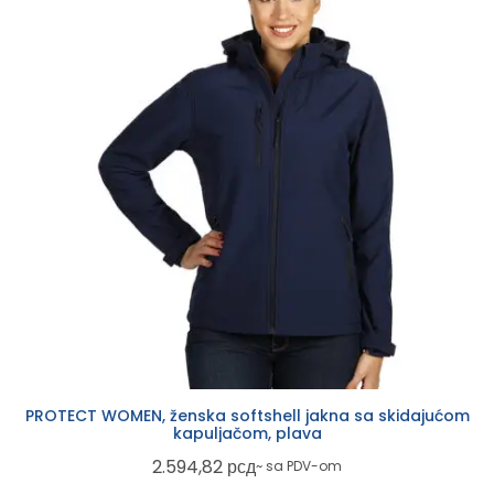
PROTECT WOMEN, ženska softshell jakna sa skidajućom
kapuljačom, plava
2.594,82
рсд
~ sa PDV-om