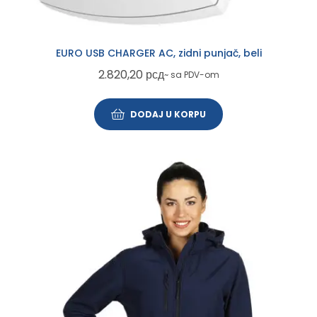
EURO USB CHARGER AC, zidni punjač, beli
2.820,20
рсд
~ sa PDV-om
DODAJ U KORPU