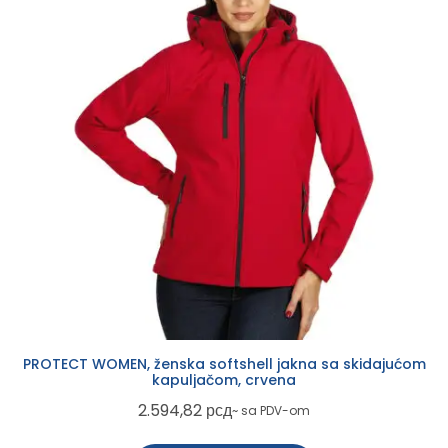
PROTECT WOMEN, ženska softshell jakna sa skidajućom
kapuljačom, crvena
2.594,82
рсд
~ sa PDV-om