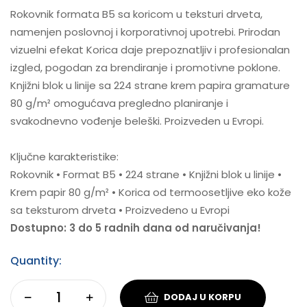
Rokovnik formata B5 sa koricom u teksturi drveta,
namenjen poslovnoj i korporativnoj upotrebi. Prirodan
vizuelni efekat Korica daje prepoznatljiv i profesionalan
izgled, pogodan za brendiranje i promotivne poklone.
Knjižni blok u linije sa 224 strane krem papira gramature
80 g/m² omogućava pregledno planiranje i
svakodnevno vođenje beleški. Proizveden u Evropi.
Ključne karakteristike:
Rokovnik • Format B5 • 224 strane • Knjižni blok u linije •
Krem papir 80 g/m² • Korica od termoosetljive eko kože
sa teksturom drveta • Proizvedeno u Evropi
Dostupno: 3 do 5 radnih dana od naručivanja!
Quantity:
DODAJ U KORPU