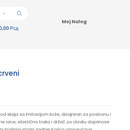
Moj Nalog
0,00 Рсд
crveni
d skaja sa imitacijom kože, dizajniran za poslovnu i
 ivice, elastična traka i držač za olovku doprinose
unutrašnjoj strani zadnje Korica omogućava