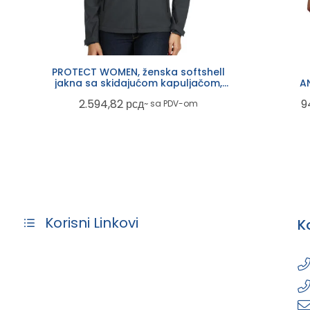
PROTECT WOMEN, ženska softshell
jakna sa skidajućom kapuljačom,
AN
tamno siva
2.594,82
рсд
9
~ sa PDV-om
Korisni Linkovi
K