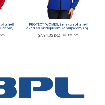
oftshell
PROTECT WOMEN, ženska softshell
ljačom,
jakna sa skidajućom kapuljačom, rojal
plava
2.594,82
рсд
-om
~ sa PDV-om