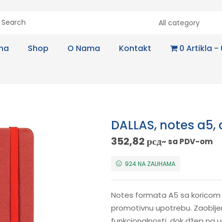
All category
na
Shop
O Nama
Kontakt
0 Artikla
DALLAS, notes a5, 
352,82
рсд
~ sa PDV-om
924 NA ZALIHAMA
Notes formata A5 sa koricom o
promotivnu upotrebu. Zaobljene
funkcionalnosti, dok džep na 