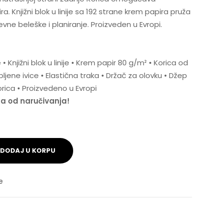
. Knjižni blok u linije sa 192 strane krem papira pruža
ne beleške i planiranje. Proizveden u Evropi.
 Knjižni blok u linije • Krem papir 80 g/m² • Korica od
jene ivice • Elastična traka • Držač za olovku • Džep
orica • Proizvedeno u Evropi
na od naručivanja!
DODAJ U KORPU
e