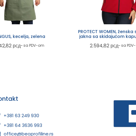
PROTECT WOMEN, ženska s
GUS, kecelja, zelena
jakna sa skidajućom kapu
crvena
42,82
рсд
2.594,82
рсд
~ sa PDV-om
~ sa PDV
ontakt
+381 63 249 930
+381 64 3636 993
office@beoprofiline.rs