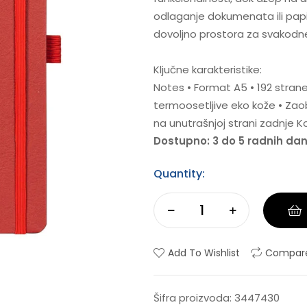
odlaganje dokumenata ili papira
dovoljno prostora za svakodnev
Ključne karakteristike:
Notes • Format A5 • 192 strane •
termoosetljive eko kože • Zaobl
na unutrašnjoj strani zadnje K
Dostupno: 3 do 5 radnih da
Quantity:
Add To Wishlist
Compar
Šifra proizvoda:
3447430